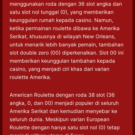
menggunakan roda dengan 36 slot angka dan
satu slot nol tunggal (0), yang memberikan
keunggulan rumah kepada casino. Namun,
ketika permainan roulette dibawa ke Amerika
Serikat, khususnya di wilayah New Orleans,
untuk menarik lebih banyak pemain, tambahan
slot double zero (00) diperkenalkan. Slot 00 ini
memberikan keunggulan tambahan kepada
casino, yang menjadi ciri khas dari varian
roulette Amerika.
American Roulette dengan roda 38 slot (36
angka, 0, dan 00) menjadi populer di seluruh
Amerika Serikat dan kemudian menyebar ke
seluruh dunia. Meskipun varian European
Roulette dengan hanya satu slot nol (0) tetap