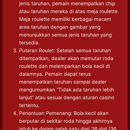
jenis taruhan, pemain menempatkan chip
atau taruhan mereka di atas meja roulette.
Meja roulette memiliki berbagai macam
area taruhan dengan gambar yang
menunjukkan semua jenis taruhan yang
tersedia.
Putaran Roulet: Setelah semua taruhan
ditempatkan, dealer akan memutar roda
roulette dan melemparkan bola kecil di
dalamnya. Pemain dapat terus
menempatkan taruhan sampai dealer
mengumumkan “Tidak ada taruhan lebih
lanjut” atau sesuai dengan aturan casino
tertentu.
Penentuan Pemenang: Bola kecil akan
berputar di sekitar roda hingga akhirnya
jatuh ke dalam salah satu dari 38 slot (36