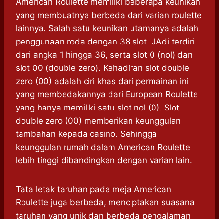
American Roulette memiliki beberapa keunikan
yang membuatnya berbeda dari varian roulette
lainnya. Salah satu keunikan utamanya adalah
penggunaan roda dengan 38 slot. JAdi terdiri
dari angka 1 hingga 36, serta slot 0 (nol) dan
slot 00 (double zero). Kehadiran slot double
zero (00) adalah ciri khas dari permainan ini
yang membedakannya dari European Roulette
yang hanya memiliki satu slot nol (0). Slot
double zero (00) memberikan keunggulan
tambahan kepada casino. Sehingga
keunggulan rumah dalam American Roulette
lebih tinggi dibandingkan dengan varian lain.
Tata letak taruhan pada meja American
Roulette juga berbeda, menciptakan suasana
taruhan yang unik dan berbeda pengalaman