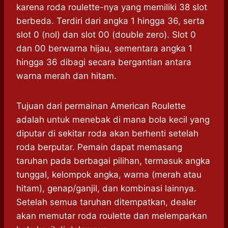
karena roda roulette-nya yang memiliki 38 slot
berbeda. Terdiri dari angka 1 hingga 36, serta
slot 0 (nol) dan slot 00 (double zero). Slot 0
dan 00 berwarna hijau, sementara angka 1
hingga 36 dibagi secara bergantian antara
warna merah dan hitam.
Tujuan dari permainan American Roulette
adalah untuk menebak di mana bola kecil yang
diputar di sekitar roda akan berhenti setelah
roda berputar. Pemain dapat memasang
taruhan pada berbagai pilihan, termasuk angka
tunggal, kelompok angka, warna (merah atau
hitam), genap/ganjil, dan kombinasi lainnya.
Setelah semua taruhan ditempatkan, dealer
akan memutar roda roulette dan melemparkan