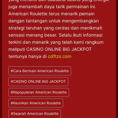
juga menambah daya tarik permainan ini.
American Roulette terus menarik pemain
dengan tantangan untuk mengembangkan
strategi taruhan yang cerdas dan menikmati
sensasi menang besar. Selalu ikuti informasi
terkini dan menarik yang telah kami rangkum
meliputi CASINO ONLINE BIG JACKPOT
tentunya hanya di
cdftzs.com
Post
#
Cara Bermain American Roulette
Tags:
#
CASINO ONLINE BIG JACKPOT
#
Kepopuleran American Roulette
#
Keunikan American Roulette
#
Sejarah American Roulette