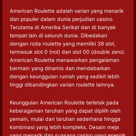
American Roulette adalah varian yang menarik
dan populer dalam dunia perjudian casino.
Terutama di Amerika Serikat dan di banyak
tempat lain di seluruh dunia. Dibedakan
dengan roda roulette yang memiliki 38 slot,
termasuk slot 0 (nol) dan slot 00 (double zero).
American Roulette menawarkan pengalaman
bermain yang dinamis dan mendebarkan
dengan keunggulan rumah yang sedikit lebih
tinggi dibandingkan varian roulette lainnya.
Keunggulan American Roulette terletak pada
keberagaman taruhan yang dapat dipilih oleh
pemain, mulai dari taruhan sederhana hingga
kombinasi yang lebih kompleks. Desain meja
yang menarik dan suasana casino yang energik