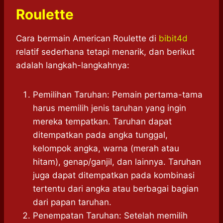
Roulette
Cara bermain American Roulette
di
bibit4d
relatif sederhana tetapi menarik, dan berikut
adalah langkah-langkahnya:
Pemilihan Taruhan: Pemain pertama-tama
harus memilih jenis taruhan yang ingin
mereka tempatkan. Taruhan dapat
ditempatkan pada angka tunggal,
kelompok angka, warna (merah atau
hitam), genap/ganjil, dan lainnya. Taruhan
juga dapat ditempatkan pada kombinasi
tertentu dari angka atau berbagai bagian
dari papan taruhan.
Penempatan Taruhan: Setelah memilih