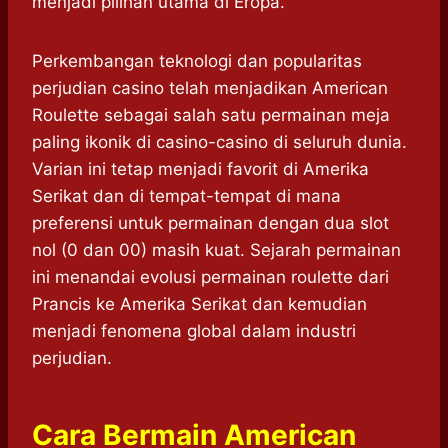
menjadi pilihan utama di Eropa.
Perkembangan teknologi dan popularitas
perjudian casino telah menjadikan American
Roulette sebagai salah satu permainan meja
paling ikonik di casino-casino di seluruh dunia.
Varian ini tetap menjadi favorit di Amerika
Serikat dan di tempat-tempat di mana
preferensi untuk permainan dengan dua slot
nol (0 dan 00) masih kuat. Sejarah permainan
ini menandai evolusi permainan roulette dari
Prancis ke Amerika Serikat dan kemudian
menjadi fenomena global dalam industri
perjudian.
Cara Bermain American