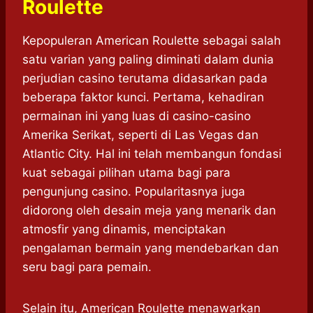
Roulette
Kepopuleran American Roulette sebagai salah
satu varian yang paling diminati dalam dunia
perjudian casino terutama didasarkan pada
beberapa faktor kunci. Pertama, kehadiran
permainan ini yang luas di casino-casino
Amerika Serikat, seperti di Las Vegas dan
Atlantic City. Hal ini telah membangun fondasi
kuat sebagai pilihan utama bagi para
pengunjung casino. Popularitasnya juga
didorong oleh desain meja yang menarik dan
atmosfir yang dinamis, menciptakan
pengalaman bermain yang mendebarkan dan
seru bagi para pemain.
Selain itu, American Roulette menawarkan