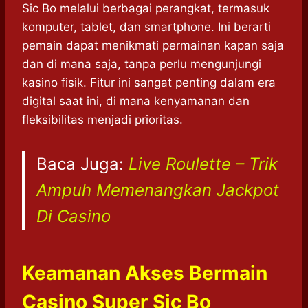
Sic Bo melalui berbagai perangkat, termasuk
komputer, tablet, dan smartphone. Ini berarti
pemain dapat menikmati permainan kapan saja
dan di mana saja, tanpa perlu mengunjungi
kasino fisik. Fitur ini sangat penting dalam era
digital saat ini, di mana kenyamanan dan
fleksibilitas menjadi prioritas.
Baca Juga:
Live Roulette – Trik
Ampuh Memenangkan Jackpot
Di Casino
Keamanan Akses Bermain
Casino Super Sic Bo