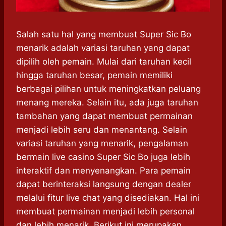
Salah satu hal yang membuat Super Sic Bo
menarik adalah variasi taruhan yang dapat
dipilih oleh pemain. Mulai dari taruhan kecil
hingga taruhan besar, pemain memiliki
berbagai pilihan untuk meningkatkan peluang
menang mereka. Selain itu, ada juga taruhan
tambahan yang dapat membuat permainan
menjadi lebih seru dan menantang. Selain
variasi taruhan yang menarik, pengalaman
bermain live casino Super Sic Bo juga lebih
interaktif dan menyenangkan. Para pemain
dapat berinteraksi langsung dengan dealer
melalui fitur live chat yang disediakan. Hal ini
membuat permainan menjadi lebih personal
dan lebih menarik. Berikut ini merupakan