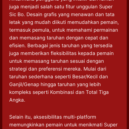
juga menjadi salah satu fitur unggulan Super
Sic Bo. Desain grafis yang menawan dan tata
letak yang mudah diikuti memudahkan pemain,
termasuk pemula, untuk memahami permainan
dan memasang taruhan dengan cepat dan
efisien. Berbagai jenis taruhan yang tersedia
juga memberikan fleksibilitas kepada pemain
untuk memasang taruhan sesuai dengan
strategi dan preferensi mereka. Mulai dari
taruhan sederhana seperti Besar/Kecil dan
Ganjil/Genap hingga taruhan yang lebih
kompleks seperti Kombinasi dan Total Tiga
Angka.
Selain itu, aksesibilitas multi-platform
memungkinkan pemain untuk menikmati Super