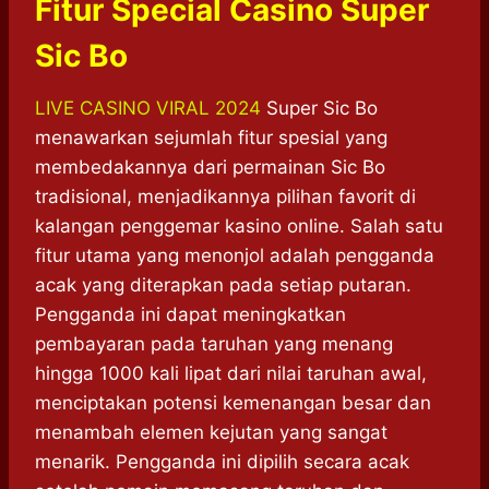
Fitur Special Casino Super
Sic Bo
LIVE CASINO VIRAL 2024
Super Sic Bo
menawarkan sejumlah fitur spesial yang
membedakannya dari permainan Sic Bo
tradisional, menjadikannya pilihan favorit di
kalangan penggemar kasino online. Salah satu
fitur utama yang menonjol adalah pengganda
acak yang diterapkan pada setiap putaran.
Pengganda ini dapat meningkatkan
pembayaran pada taruhan yang menang
hingga 1000 kali lipat dari nilai taruhan awal,
menciptakan potensi kemenangan besar dan
menambah elemen kejutan yang sangat
menarik. Pengganda ini dipilih secara acak