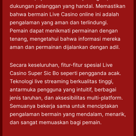
dukungan pelanggan yang handal. Memastikan
bahwa bermain Live Casino online ini adalah
pengalaman yang aman dan terlindungi.
Pemain dapat menikmati permainan dengan
tenang, mengetahui bahwa informasi mereka
aman dan permainan dijalankan dengan adil.
Secara keseluruhan, fitur-fitur spesial Live
Casino Super Sic Bo seperti pengganda acak.
Teknologi live streaming berkualitas tinggi,
antarmuka pengguna yang intuitif, berbagai
jenis taruhan, dan aksesibilitas multi-platform.
Semuanya bekerja sama untuk menciptakan
pengalaman bermain yang mendalam, menarik,
dan sangat memuaskan bagi pemain.