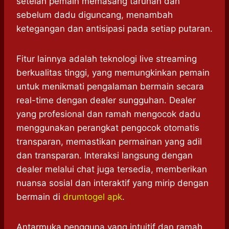
setelah pemain memasang taruhan dan
sebelum dadu diguncang, menambah
ketegangan dan antisipasi pada setiap putaran.
Fitur lainnya adalah teknologi live streaming
berkualitas tinggi, yang memungkinkan pemain
untuk menikmati pengalaman bermain secara
real-time dengan dealer sungguhan. Dealer
yang profesional dan ramah mengocok dadu
menggunakan perangkat pengocok otomatis
transparan, memastikan permainan yang adil
dan transparan. Interaksi langsung dengan
dealer melalui chat juga tersedia, memberikan
nuansa sosial dan interaktif yang mirip dengan
bermain di
drumtogel apk
.
Antarmuka pengguna yang intuitif dan ramah