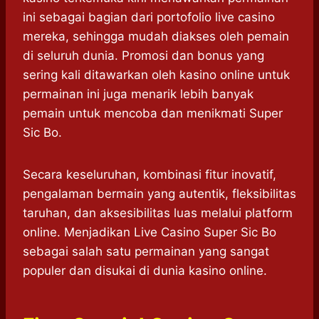
ini sebagai bagian dari portofolio live casino
mereka, sehingga mudah diakses oleh pemain
di seluruh dunia. Promosi dan bonus yang
sering kali ditawarkan oleh kasino online untuk
permainan ini juga menarik lebih banyak
pemain untuk mencoba dan menikmati Super
Sic Bo.
Secara keseluruhan, kombinasi fitur inovatif,
pengalaman bermain yang autentik, fleksibilitas
taruhan, dan aksesibilitas luas melalui platform
online. Menjadikan Live Casino Super Sic Bo
sebagai salah satu permainan yang sangat
populer dan disukai di dunia kasino online.