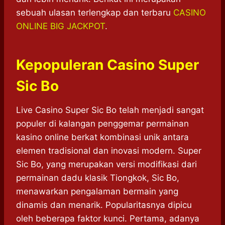
sebuah ulasan terlengkap dan terbaru
CASINO
ONLINE BIG JACKPOT
.
Kepopuleran Casino Super
Sic Bo
Live Casino Super Sic Bo telah menjadi sangat
populer di kalangan penggemar permainan
kasino online berkat kombinasi unik antara
elemen tradisional dan inovasi modern. Super
Sic Bo, yang merupakan versi modifikasi dari
permainan dadu klasik Tiongkok, Sic Bo,
menawarkan pengalaman bermain yang
dinamis dan menarik. Popularitasnya dipicu
oleh beberapa faktor kunci. Pertama, adanya