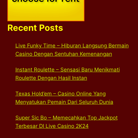
Recent Posts
Live Funky Time – Hiburan Langsung Bermain
Casino Dengan Sentuhan Kemenangan
Instant Roulette – Sensasi Baru Menikmati
Roulette Dengan Hasil Instan
Texas Hold’em – Casino Online Yang
Menyatukan Pemain Dari Seluruh Dunia
Super Sic Bo – Memecahkan Top Jackpot
Terbesar DI Live Casino 2K24