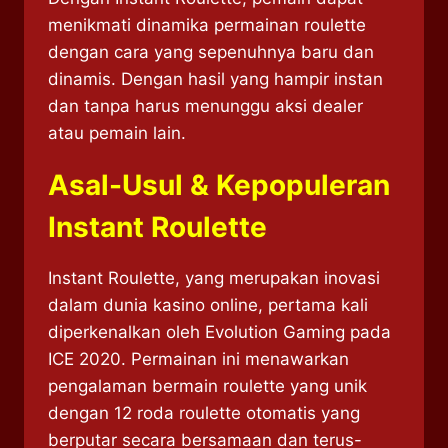
menikmati dinamika permainan roulette
dengan cara yang sepenuhnya baru dan
dinamis. Dengan hasil yang hampir instan
dan tanpa harus menunggu aksi dealer
atau pemain lain.
Asal-Usul & Kepopuleran
Instant Roulette
Instant Roulette, yang merupakan inovasi
dalam dunia kasino online, pertama kali
diperkenalkan oleh Evolution Gaming pada
ICE 2020. Permainan ini menawarkan
pengalaman bermain roulette yang unik
dengan 12 roda roulette otomatis yang
berputar secara bersamaan dan terus-