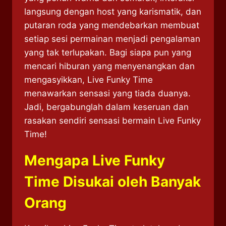
langsung dengan host yang karismatik, dan
putaran roda yang mendebarkan membuat
setiap sesi permainan menjadi pengalaman
yang tak terlupakan. Bagi siapa pun yang
mencari hiburan yang menyenangkan dan
mengasyikkan, Live Funky Time
menawarkan sensasi yang tiada duanya.
Jadi, bergabunglah dalam keseruan dan
rasakan sendiri sensasi bermain Live Funky
Time!
Mengapa Live Funky
Time Disukai oleh Banyak
Orang