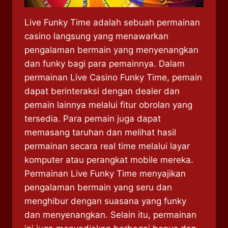
Live Funky Time adalah sebuah permainan
casino langsung yang menawarkan
pengalaman bermain yang menyenangkan
dan funky bagi para pemainnya. Dalam
permainan Live Casino Funky Time, pemain
dapat berinteraksi dengan dealer dan
pemain lainnya melalui fitur obrolan yang
tersedia. Para pemain juga dapat
memasang taruhan dan melihat hasil
permainan secara real time melalui layar
komputer atau perangkat mobile mereka.
Permainan Live Funky Time menyajikan
pengalaman bermain yang seru dan
menghibur dengan suasana yang funky
dan menyenangkan. Selain itu, permainan