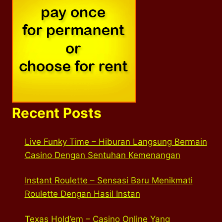
Recent Posts
Live Funky Time – Hiburan Langsung Bermain
Casino Dengan Sentuhan Kemenangan
Instant Roulette – Sensasi Baru Menikmati
Roulette Dengan Hasil Instan
Texas Hold’em – Casino Online Yang