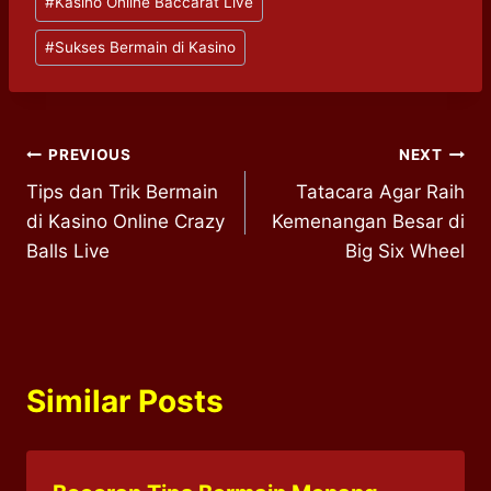
#
Kasino Online Baccarat Live
#
Sukses Bermain di Kasino
Post
PREVIOUS
NEXT
Tips dan Trik Bermain
Tatacara Agar Raih
navigation
di Kasino Online Crazy
Kemenangan Besar di
Balls Live
Big Six Wheel
Similar Posts