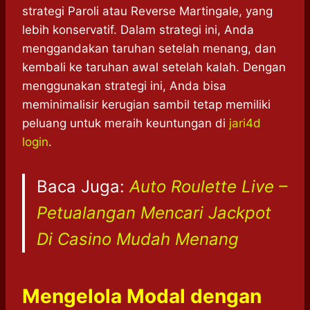
strategi Paroli atau Reverse Martingale, yang
lebih konservatif. Dalam strategi ini, Anda
menggandakan taruhan setelah menang, dan
kembali ke taruhan awal setelah kalah. Dengan
menggunakan strategi ini, Anda bisa
meminimalisir kerugian sambil tetap memiliki
peluang untuk meraih keuntungan di
jari4d
login
.
Baca Juga:
Auto Roulette Live –
Petualangan Mencari Jackpot
Di Casino Mudah Menang
Mengelola Modal dengan