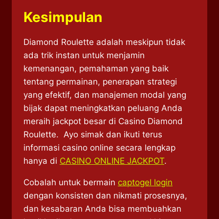
Kesimpulan
Diamond Roulette adalah meskipun tidak
ada trik instan untuk menjamin
kemenangan, pemahaman yang baik
tentang permainan, penerapan strategi
yang efektif, dan manajemen modal yang
bijak dapat meningkatkan peluang Anda
meraih jackpot besar di Casino Diamond
Roulette. Ayo simak dan ikuti terus
informasi casino online secara lengkap
hanya di
CASINO ONLINE JACKPOT
.
Cobalah untuk bermain
captogel login
dengan konsisten dan nikmati prosesnya,
dan kesabaran Anda bisa membuahkan