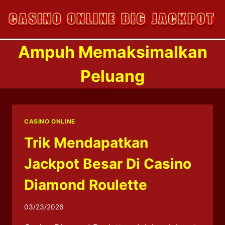
Skip
to
content
Ampuh Memaksimalkan
Peluang
CASINO ONLINE
Trik Mendapatkan
Jackpot Besar Di Casino
Diamond Roulette
By
03/23/2026
admincdftzs