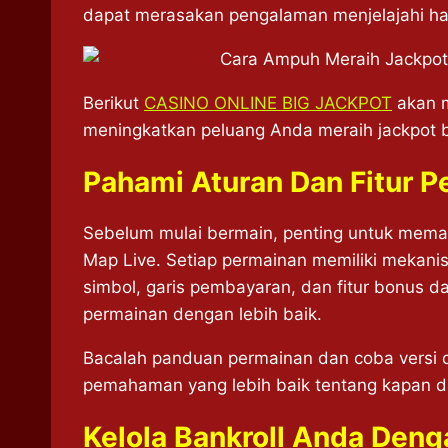
dapat merasakan pengalaman menjelajahi har
Berikut
CASINO ONLINE BIG JACKPOT
akan 
meningkatkan peluang Anda meraih jackpot be
Pahami Aturan Dan Fitur 
Sebelum mulai bermain, penting untuk memah
Map Live. Setiap permainan memiliki mekan
simbol, garis pembayaran, dan fitur bonus
permainan dengan lebih baik.
Bacalah panduan permainan dan coba versi d
pemahaman yang lebih baik tentang kapan 
Kelola Bankroll Anda Deng