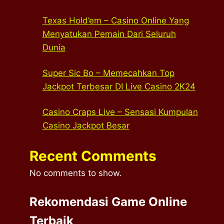
Texas Hold’em – Casino Online Yang
Menyatukan Pemain Dari Seluruh
Dunia
Super Sic Bo – Memecahkan Top
Jackpot Terbesar DI Live Casino 2K24
Casino Craps Live – Sensasi Kumpulan
Casino Jackpot Besar
Recent Comments
No comments to show.
Rekomendasi Game Online
Terbaik