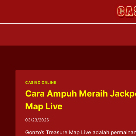
Skip
to
content
CASINO ONLINE
Cara Ampuh Meraih Jackpo
Map Live
By
03/23/2026
admincdftzs
Gonzo’s Treasure Map Live adalah permainan