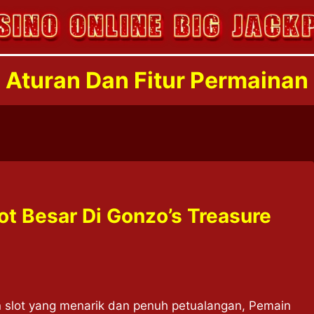
Aturan Dan Fitur Permainan
t Besar Di Gonzo’s Treasure
 slot yang menarik dan penuh petualangan, Pemain