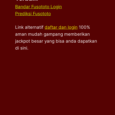
Bandar Fusototo Login
Prediksi Fusototo
Link alternatif
daftar dan login
100%
aman mudah gampang memberikan
jackpot besar yang bisa anda dapatkan
di sini.