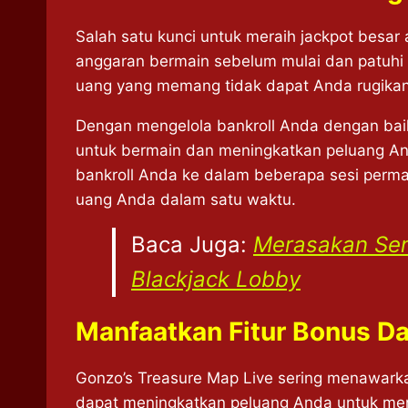
Salah satu kunci untuk meraih jackpot besar 
anggaran bermain sebelum mulai dan patuhi
uang yang memang tidak dapat Anda rugikan
Dengan mengelola bankroll Anda dengan bai
untuk bermain dan meningkatkan peluang An
bankroll Anda ke dalam beberapa sesi perm
uang Anda dalam satu waktu.
Baca Juga:
Merasakan Se
Blackjack Lobby
Manfaatkan Fitur Bonus Da
Gonzo’s Treasure Map Live sering menawarkan
dapat meningkatkan peluang Anda untuk mena