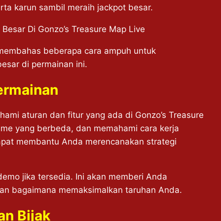
ta karun sambil meraih jackpot besar.
membahas beberapa cara ampuh untuk
sar di permainan ini.
Permainan
ami aturan dan fitur yang ada di Gonzo’s Treasure
isme yang berbeda, dan memahami cara kerja
 dapat membantu Anda merencanakan strategi
emo jika tersedia. Ini akan memberi Anda
dan bagaimana memaksimalkan taruhan Anda.
an Bijak