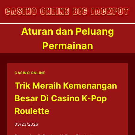
Skip
to
content
Aturan dan Peluang
Permainan
CASINO ONLINE
Trik Meraih Kemenangan
Besar Di Casino K-Pop
Roulette
By
03/23/2026
admincdftzs