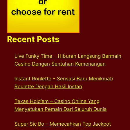
Recent Posts
Live Funky Time – Hiburan Langsung Bermain
Casino Dengan Sentuhan Kemenangan
Instant Roulette – Sensasi Baru Menikmati
Roulette Dengan Hasil Instan
Texas Hold’em – Casino Online Yang
Menyatukan Pemain Dari Seluruh Dunia
Super Sic Bo – Memecahkan Top Jackpot