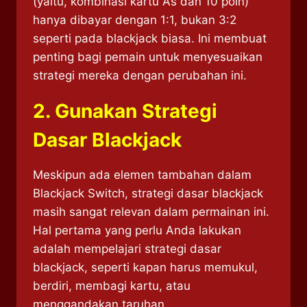
(yaitu, kombinasi kartu As dan 10 poin)
hanya dibayar dengan 1:1, bukan 3:2
seperti pada blackjack biasa. Ini membuat
penting bagi pemain untuk menyesuaikan
strategi mereka dengan perubahan ini.
2. Gunakan Strategi
Dasar Blackjack
Meskipun ada elemen tambahan dalam
Blackjack Switch, strategi dasar blackjack
masih sangat relevan dalam permainan ini.
Hal pertama yang perlu Anda lakukan
adalah mempelajari strategi dasar
blackjack, seperti kapan harus memukul,
berdiri, membagi kartu, atau
menggandakan taruhan.