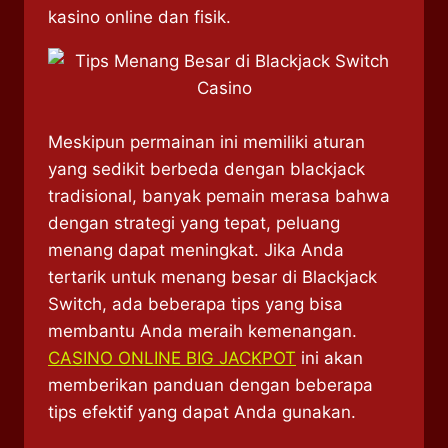
kasino online dan fisik.
Meskipun permainan ini memiliki aturan
yang sedikit berbeda dengan blackjack
tradisional, banyak pemain merasa bahwa
dengan strategi yang tepat, peluang
menang dapat meningkat. Jika Anda
tertarik untuk menang besar di Blackjack
Switch, ada beberapa tips yang bisa
membantu Anda meraih kemenangan.
CASINO ONLINE BIG JACKPOT
ini akan
memberikan panduan dengan beberapa
tips efektif yang dapat Anda gunakan.