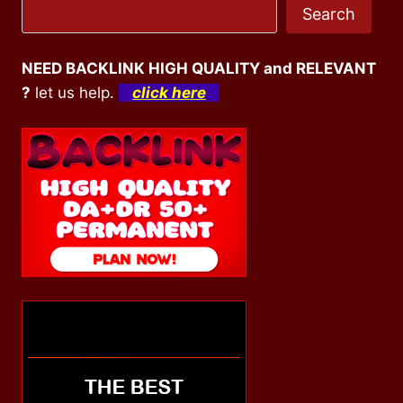
Search
NEED BACKLINK HIGH QUALITY and RELEVANT
?
let us help.
click here