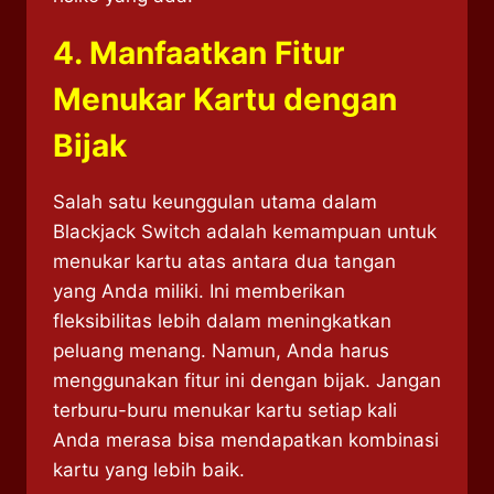
4. Manfaatkan Fitur
Menukar Kartu dengan
Bijak
Salah satu keunggulan utama dalam
Blackjack Switch adalah kemampuan untuk
menukar kartu atas antara dua tangan
yang Anda miliki. Ini memberikan
fleksibilitas lebih dalam meningkatkan
peluang menang. Namun, Anda harus
menggunakan fitur ini dengan bijak. Jangan
terburu-buru menukar kartu setiap kali
Anda merasa bisa mendapatkan kombinasi
kartu yang lebih baik.