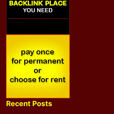
Recent Posts