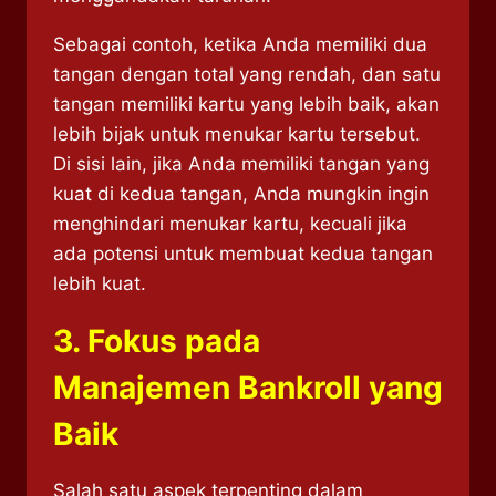
Sebagai contoh, ketika Anda memiliki dua
tangan dengan total yang rendah, dan satu
tangan memiliki kartu yang lebih baik, akan
lebih bijak untuk menukar kartu tersebut.
Di sisi lain, jika Anda memiliki tangan yang
kuat di kedua tangan, Anda mungkin ingin
menghindari menukar kartu, kecuali jika
ada potensi untuk membuat kedua tangan
lebih kuat.
3. Fokus pada
Manajemen Bankroll yang
Baik
Salah satu aspek terpenting dalam