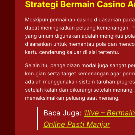
Strategi Bermain Casino A
Meskipun permainan casino didasarkan pada
dapat meningkatkan peluang kemenangan. Pa
yang umum digunakan adalah mengikuti pola
disarankan untuk memantau pola dan mencoba
kartu cenderung keluar di sisi tertentu.
Selain itu, pengelolaan modal juga sangat pe
kerugian serta target kemenangan agar permai
adalah menggunakan sistem taruhan progresif
setelah kalah dan dikurangi setelah menang,
memaksimalkan peluang saat menang.
Baca Juga:
1live – Bermain
Online Pasti Manjur