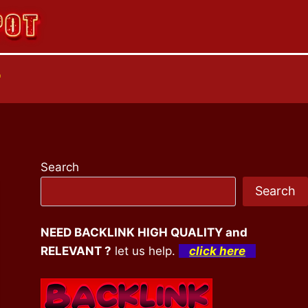
r
Search
Search
NEED BACKLINK HIGH QUALITY and
RELEVANT ?
let us help.
click here