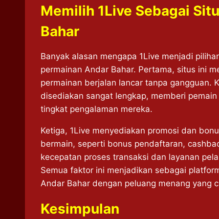
Memilih 1Live Sebagai Sit
Bahar
Banyak alasan mengapa 1Live menjadi pilihan
permainan Andar Bahar. Pertama, situs ini m
permainan berjalan lancar tanpa gangguan. 
disediakan sangat lengkap, memberi pemain 
tingkat pengalaman mereka.
Ketiga, 1Live menyediakan promosi dan bon
bermain, seperti bonus pendaftaran, cashbac
kecepatan proses transaksi dan layanan pelan
Semua faktor ini menjadikan sebagai platfo
Andar Bahar dengan peluang menang yang c
Kesimpulan