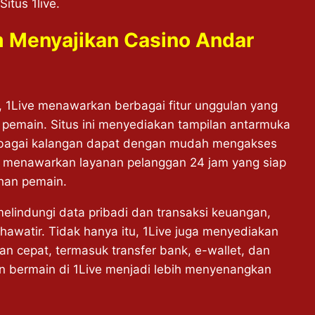
itus 1live.
m Menyajikan Casino Andar
l, 1Live menawarkan berbagai fitur unggulan yang
emain. Situs ini menyediakan tampilan antarmuka
berbagai kalangan dapat dengan mudah mengakses
a menawarkan layanan pelanggan 24 jam yang siap
han pemain.
lindungi data pribadi dan transaksi keuangan,
awatir. Tidak hanya itu, 1Live juga menyediakan
n cepat, termasuk transfer bank, e-wallet, dan
an bermain di 1Live menjadi lebih menyenangkan