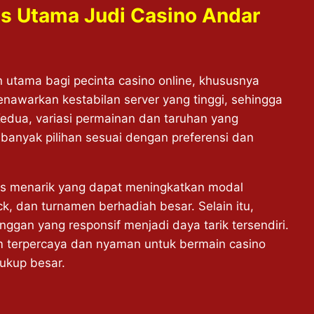
us Utama Judi Casino Andar
 utama bagi pecinta casino online, khususnya
enawarkan kestabilan server yang tinggi, sehingga
Kedua, variasi permainan dan taruhan yang
banyak pilihan sesuai dengan preferensi dan
us menarik yang dapat meningkatkan modal
k, dan turnamen berhadiah besar. Selain itu,
ggan yang responsif menjadi daya tarik tersendiri.
rm terpercaya dan nyaman untuk bermain casino
ukup besar.