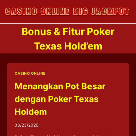
Skip
to
content
Bonus & Fitur Poker
Texas Hold’em
CASINO ONLINE
Menangkan Pot Besar
dengan Poker Texas
Holdem
By
03/23/2026
admincdftzs