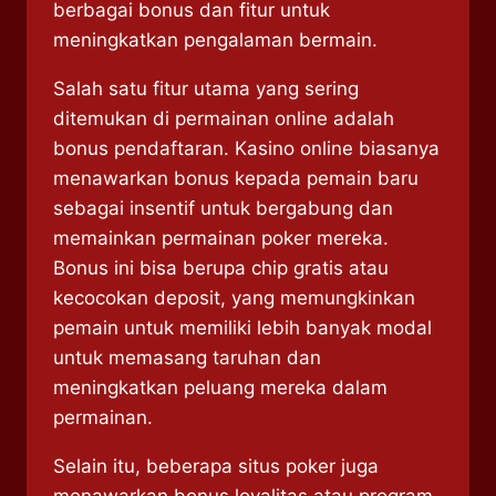
berbagai bonus dan fitur untuk
meningkatkan pengalaman bermain.
Salah satu fitur utama yang sering
ditemukan di permainan online adalah
bonus pendaftaran. Kasino online biasanya
menawarkan bonus kepada pemain baru
sebagai insentif untuk bergabung dan
memainkan permainan poker mereka.
Bonus ini bisa berupa chip gratis atau
kecocokan deposit, yang memungkinkan
pemain untuk memiliki lebih banyak modal
untuk memasang taruhan dan
meningkatkan peluang mereka dalam
permainan.
Selain itu, beberapa situs poker juga