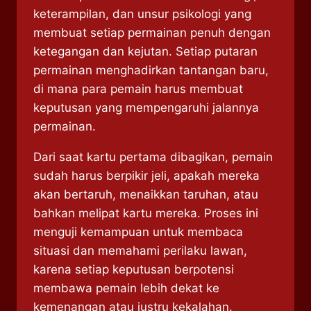
keterampilan, dan unsur psikologi yang
membuat setiap permainan penuh dengan
ketegangan dan kejutan. Setiap putaran
permainan menghadirkan tantangan baru,
di mana para pemain harus membuat
keputusan yang mempengaruhi jalannya
permainan.
Dari saat kartu pertama dibagikan, pemain
sudah harus berpikir jeli, apakah mereka
akan bertaruh, menaikkan taruhan, atau
bahkan melipat kartu mereka. Proses ini
menguji kemampuan untuk membaca
situasi dan memahami perilaku lawan,
karena setiap keputusan berpotensi
membawa pemain lebih dekat ke
kemenangan atau justru kekalahan.