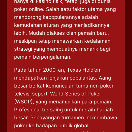
hanya di kasino fisik, tetapi juga di dunia
poker online. Salah satu faktor utama yang
mendorong kepopulerannya adalah
kemudahan aturan yang menjadikannya
lebih. Mudah diakses oleh pemain baru,
meskipun tetap menawarkan kedalaman
strategi yang membuatnya menarik bagi
pemain berpengalaman.
Pada tahun 2000-an, Texas Hold’em
mendapatkan lonjakan popularitas. Aang
besar berkat kemunculan turnamen poker
televisi seperti World Series of Poker
(WSOP), yang menampilkan para pemain.
Profesional bersaing untuk meraih hadiah
besar. Penayangan turnamen ini membawa
poker ke hadapan publik global.