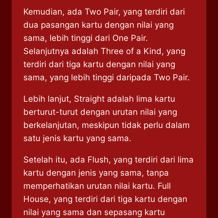
Kemudian, ada Two Pair, yang terdiri dari
dua pasangan kartu dengan nilai yang
sama, lebih tinggi dari One Pair.
Selanjutnya adalah Three of a Kind, yang
terdiri dari tiga kartu dengan nilai yang
sama, yang lebih tinggi daripada Two Pair.
Lebih lanjut, Straight adalah lima kartu
berturut-turut dengan urutan nilai yang
berkelanjutan, meskipun tidak perlu dalam
satu jenis kartu yang sama.
Setelah itu, ada Flush, yang terdiri dari lima
kartu dengan jenis yang sama, tanpa
memperhatikan urutan nilai kartu. Full
House, yang terdiri dari tiga kartu dengan
nilai yang sama dan sepasang kartu