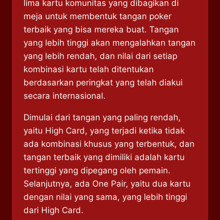
lima kartu komunitas yang dibagikan di
meja untuk membentuk tangan poker
terbaik yang bisa mereka buat. Tangan
yang lebih tinggi akan mengalahkan tangan
yang lebih rendah, dan nilai dari setiap
kombinasi kartu telah ditentukan
berdasarkan peringkat yang telah diakui
secara internasional.
Dimulai dari tangan yang paling rendah,
yaitu High Card, yang terjadi ketika tidak
ada kombinasi khusus yang terbentuk, dan
tangan terbaik yang dimiliki adalah kartu
tertinggi yang dipegang oleh pemain.
Selanjutnya, ada One Pair, yaitu dua kartu
dengan nilai yang sama, yang lebih tinggi
dari High Card.