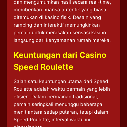
dan mengumumkan hasil secara real-time,
memberikan nuansa autentik yang biasa
ditemukan di kasino fisik. Desain yang
ramping dan interaktif memungkinkan
pemain untuk merasakan sensasi kasino
langsung dari kenyamanan rumah mereka.
Keuntungan dari Casino
Speed Roulette
Salah satu keuntungan utama dari Speed
Roulette adalah waktu bermain yang lebih
efisien. Dalam permainan tradisional,
pemain seringkali menunggu beberapa
menit antara setiap putaran, tetapi dalam
Speed Roulette, interval waktu ini