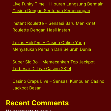
Live Funky Time – Hiburan Langsung Bermain
Casino Dengan Sentuhan Kemenangan
Instant Roulette – Sensasi Baru Menikmati
Roulette Dengan Hasil Instan
Texas Hold’em – Casino Online Yang
Menyatukan Pemain Dari Seluruh Dunia
Super Sic Bo – Memecahkan Top Jackpot
Terbesar DI Live Casino 2K24
Casino Craps Live – Sensasi Kumpulan Casino
Jackpot Besar
Recent Comments