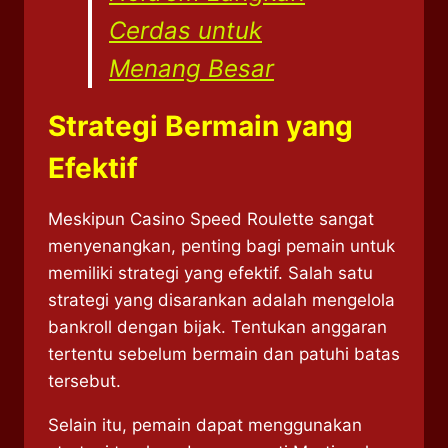
Cerdas untuk
Menang Besar
Strategi Bermain yang
Efektif
Meskipun Casino Speed Roulette sangat
menyenangkan, penting bagi pemain untuk
memiliki strategi yang efektif. Salah satu
strategi yang disarankan adalah mengelola
bankroll dengan bijak. Tentukan anggaran
tertentu sebelum bermain dan patuhi batas
tersebut.
Selain itu, pemain dapat menggunakan