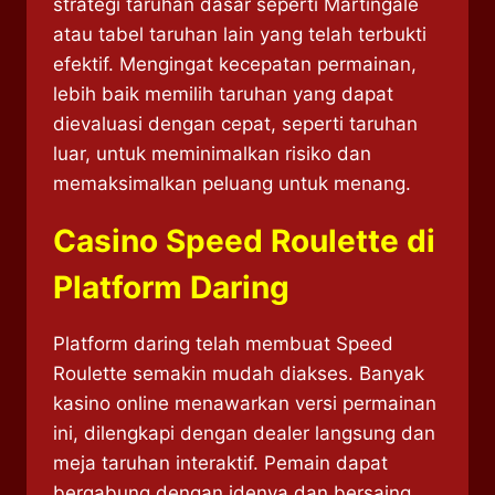
strategi taruhan dasar seperti Martingale
atau tabel taruhan lain yang telah terbukti
efektif. Mengingat kecepatan permainan,
lebih baik memilih taruhan yang dapat
dievaluasi dengan cepat, seperti taruhan
luar, untuk meminimalkan risiko dan
memaksimalkan peluang untuk menang.
Casino Speed Roulette di
Platform Daring
Platform daring telah membuat Speed
Roulette semakin mudah diakses. Banyak
kasino online menawarkan versi permainan
ini, dilengkapi dengan dealer langsung dan
meja taruhan interaktif. Pemain dapat
bergabung dengan idenya dan bersaing