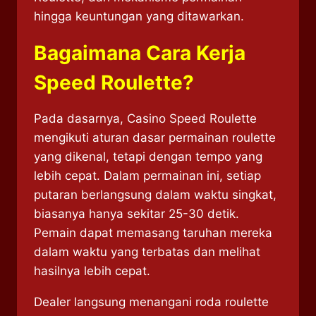
hingga keuntungan yang ditawarkan.
Bagaimana Cara Kerja
Speed Roulette?
Pada dasarnya, Casino Speed Roulette
mengikuti aturan dasar permainan roulette
yang dikenal, tetapi dengan tempo yang
lebih cepat. Dalam permainan ini, setiap
putaran berlangsung dalam waktu singkat,
biasanya hanya sekitar 25-30 detik.
Pemain dapat memasang taruhan mereka
dalam waktu yang terbatas dan melihat
hasilnya lebih cepat.
Dealer langsung menangani roda roulette