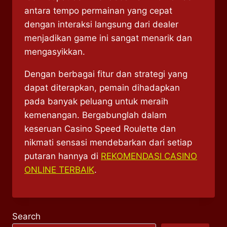
antara tempo permainan yang cepat
dengan interaksi langsung dari dealer
menjadikan game ini sangat menarik dan
mengasyikkan.
Dengan berbagai fitur dan strategi yang
dapat diterapkan, pemain dihadapkan
pada banyak peluang untuk meraih
kemenangan. Bergabunglah dalam
keseruan Casino Speed Roulette dan
nikmati sensasi mendebarkan dari setiap
putaran hannya di
REKOMENDASI CASINO
ONLINE TERBAIK
.
Search