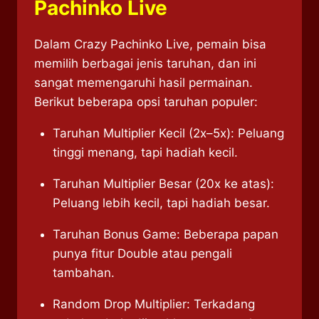
Pachinko Live
Dalam Crazy Pachinko Live, pemain bisa
memilih berbagai jenis taruhan, dan ini
sangat memengaruhi hasil permainan.
Berikut beberapa opsi taruhan populer:
Taruhan Multiplier Kecil (2x–5x): Peluang
tinggi menang, tapi hadiah kecil.
Taruhan Multiplier Besar (20x ke atas):
Peluang lebih kecil, tapi hadiah besar.
Taruhan Bonus Game: Beberapa papan
punya fitur Double atau pengali
tambahan.
Random Drop Multiplier: Terkadang