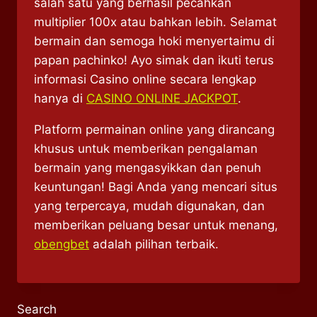
salah satu yang berhasil pecahkan
multiplier 100x atau bahkan lebih. Selamat
bermain dan semoga hoki menyertaimu di
papan pachinko! Ayo simak dan ikuti terus
informasi Casino online secara lengkap
hanya di
CASINO ONLINE JACKPOT
.
Platform permainan online yang dirancang
khusus untuk memberikan pengalaman
bermain yang mengasyikkan dan penuh
keuntungan! Bagi Anda yang mencari situs
yang terpercaya, mudah digunakan, dan
memberikan peluang besar untuk menang,
obengbet
adalah pilihan terbaik.
Search