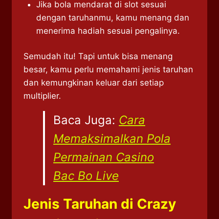
Jika bola mendarat di slot sesuai
dengan taruhanmu, kamu menang dan
menerima hadiah sesuai pengalinya.
Semudah itu! Tapi untuk bisa menang
besar, kamu perlu memahami jenis taruhan
dan kemungkinan keluar dari setiap
multiplier.
Baca Juga:
Cara
Memaksimalkan Pola
Permainan Casino
Bac Bo Live
Jenis Taruhan di Crazy