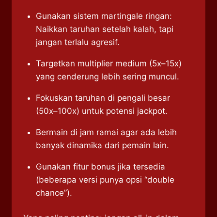
Gunakan sistem martingale ringan:
Naikkan taruhan setelah kalah, tapi
jangan terlalu agresif.
Targetkan multiplier medium (5x–15x)
yang cenderung lebih sering muncul.
Fokuskan taruhan di pengali besar
(50x–100x) untuk potensi jackpot.
Bermain di jam ramai agar ada lebih
banyak dinamika dari pemain lain.
Gunakan fitur bonus jika tersedia
(beberapa versi punya opsi “double
chance”).