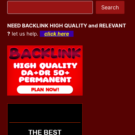
Search
NEED BACKLINK HIGH QUALITY and RELEVANT
?
let us help.
click here