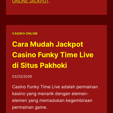
ONLINE JACKPOT
.
CASINO ONLINE
Cara Mudah Jackpot
Casino Funky Time Live
di Situs Pakhoki
By
03/23/2026
admincdftzs
Casino Funky Time Live adalah permainan
kasino yang menarik dengan elemen-
elemen yang memadukan kegembiraan
permainan game.