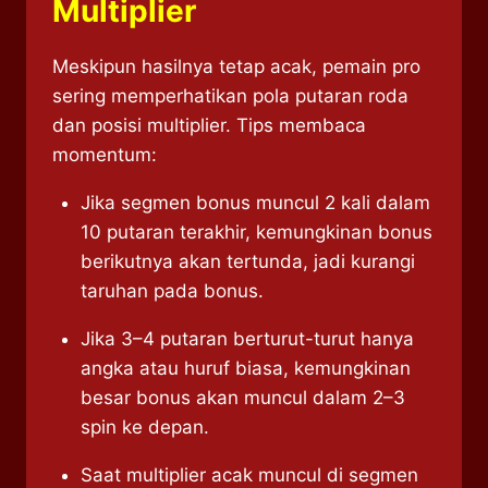
Multiplier
Meskipun hasilnya tetap acak, pemain pro
sering memperhatikan pola putaran roda
dan posisi multiplier. Tips membaca
momentum:
Jika segmen bonus muncul 2 kali dalam
10 putaran terakhir, kemungkinan bonus
berikutnya akan tertunda, jadi kurangi
taruhan pada bonus.
Jika 3–4 putaran berturut-turut hanya
angka atau huruf biasa, kemungkinan
besar bonus akan muncul dalam 2–3
spin ke depan.
Saat multiplier acak muncul di segmen