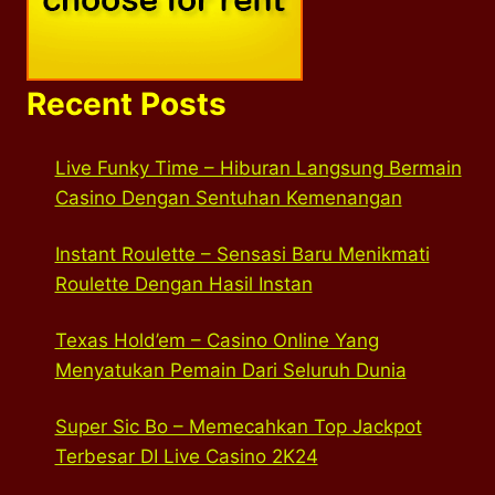
Recent Posts
Live Funky Time – Hiburan Langsung Bermain
Casino Dengan Sentuhan Kemenangan
Instant Roulette – Sensasi Baru Menikmati
Roulette Dengan Hasil Instan
Texas Hold’em – Casino Online Yang
Menyatukan Pemain Dari Seluruh Dunia
Super Sic Bo – Memecahkan Top Jackpot
Terbesar DI Live Casino 2K24