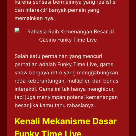
karena sensasi bermainnya yang realistis
dan interaktif banyak pemain yang
memainkan nya.
Salah satu permainan yang mencuri
perhatian adalah Funky Time Live, game
show bergaya retro yang menggabungkan
roda keberuntungan, multiplier, dan bonus
interaktif. Game ini tak hanya menghibur,
tapi juga menyimpan potensi kemenangan
besar jika kamu tahu rahasianya.
Kenali Mekanisme Dasar
Funky Time Live