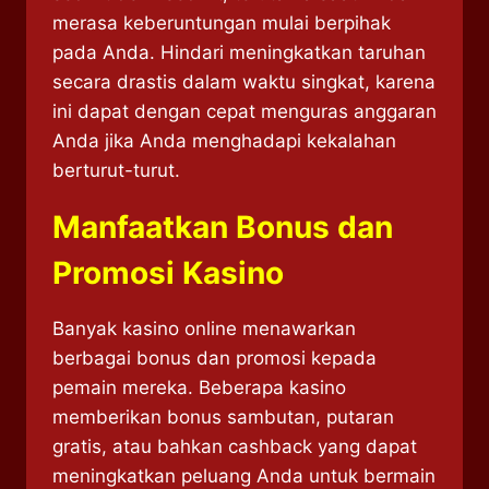
merasa keberuntungan mulai berpihak
pada Anda. Hindari meningkatkan taruhan
secara drastis dalam waktu singkat, karena
ini dapat dengan cepat menguras anggaran
Anda jika Anda menghadapi kekalahan
berturut-turut.
Manfaatkan Bonus dan
Promosi Kasino
Banyak kasino online menawarkan
berbagai bonus dan promosi kepada
pemain mereka. Beberapa kasino
memberikan bonus sambutan, putaran
gratis, atau bahkan cashback yang dapat
meningkatkan peluang Anda untuk bermain