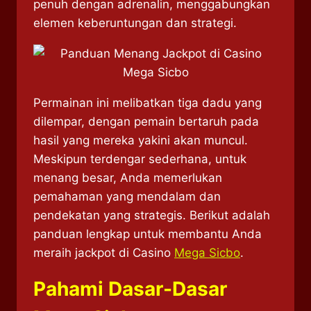
penuh dengan adrenalin, menggabungkan
elemen keberuntungan dan strategi.
Permainan ini melibatkan tiga dadu yang
dilempar, dengan pemain bertaruh pada
hasil yang mereka yakini akan muncul.
Meskipun terdengar sederhana, untuk
menang besar, Anda memerlukan
pemahaman yang mendalam dan
pendekatan yang strategis. Berikut adalah
panduan lengkap untuk membantu Anda
meraih jackpot di Casino
Mega Sicbo
.
Pahami Dasar-Dasar