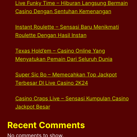
Live Funky Time – Hiburan Langsung Bermain
Casino Dengan Sentuhan Kemenangan
Instant Roulette – Sensasi Baru Menikmati
Roulette Dengan Hasil Instan
Texas Hold’em – Casino Online Yang
Menyatukan Pemain Dari Seluruh Dunia
Super Sic Bo – Memecahkan Top Jackpot
Terbesar DI Live Casino 2K24
Casino Craps Live – Sensasi Kumpulan Casino
Jackpot Besar
Recent Comments
No comments to show.