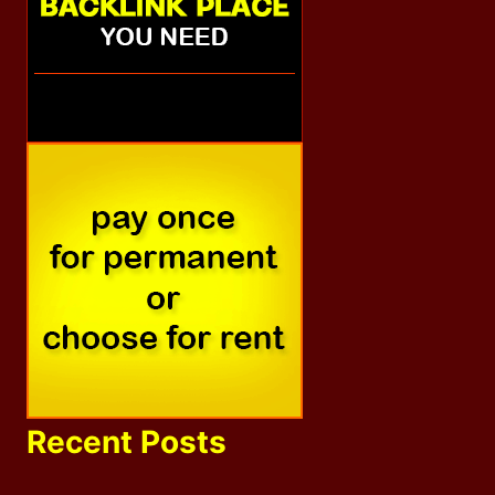
Recent Posts