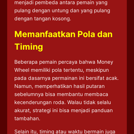
menjadi pembeda antara pemain yang
pulang dengan untung dan yang pulang
dengan tangan kosong.
Memanfaatkan Pola dan
Timing
Beberapa pemain percaya bahwa Money
Wheel memiliki pola tertentu, meskipun
pada dasarnya permainan ini bersifat acak.
Namun, memperhatikan hasil putaran
sebelumnya bisa membantu membaca
kecenderungan roda. Walau tidak selalu
akurat, strategi ini bisa menjadi panduan
tambahan.
Selain itu, timing atau waktu bermain juga