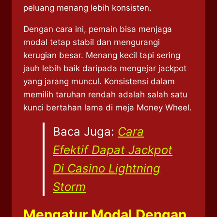
peluang menang lebih konsisten.
Dengan cara ini, pemain bisa menjaga
modal tetap stabil dan mengurangi
kerugian besar. Menang kecil tapi sering
jauh lebih baik daripada mengejar jackpot
yang jarang muncul. Konsistensi dalam
memilih taruhan rendah adalah salah satu
kunci bertahan lama di meja Money Wheel.
Baca Juga:
Cara
Efektif Dapat Jackpot
Di Casino Lightning
Storm
Mengatur Modal Dengan