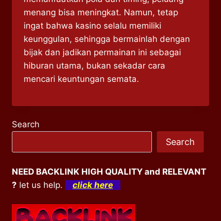
menang bisa meningkat. Namun, tetap
ingat bahwa kasino selalu memiliki
keunggulan, sehingga bermainlah dengan
bijak dan jadikan permainan ini sebagai
hiburan utama, bukan sekadar cara
mencari keuntungan semata.
Search
Search
NEED BACKLINK HIGH QUALITY and RELEVANT
?
let us help.
click here