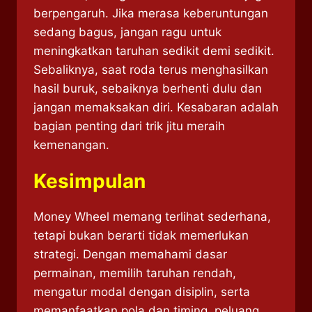
berpengaruh. Jika merasa keberuntungan
sedang bagus, jangan ragu untuk
meningkatkan taruhan sedikit demi sedikit.
Sebaliknya, saat roda terus menghasilkan
hasil buruk, sebaiknya berhenti dulu dan
jangan memaksakan diri. Kesabaran adalah
bagian penting dari trik jitu meraih
kemenangan.
Kesimpulan
Money Wheel memang terlihat sederhana,
tetapi bukan berarti tidak memerlukan
strategi. Dengan memahami dasar
permainan, memilih taruhan rendah,
mengatur modal dengan disiplin, serta
memanfaatkan pola dan timing, peluang