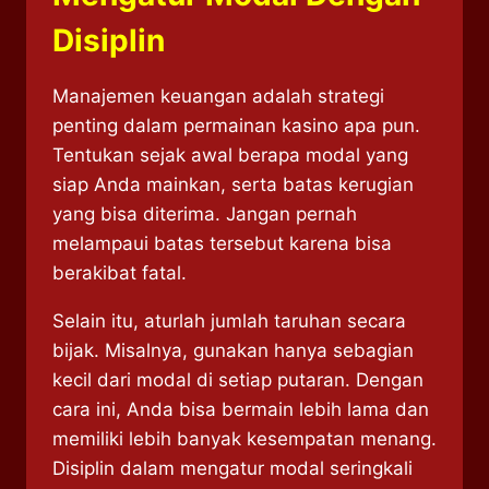
Disiplin
Manajemen keuangan adalah strategi
penting dalam permainan kasino apa pun.
Tentukan sejak awal berapa modal yang
siap Anda mainkan, serta batas kerugian
yang bisa diterima. Jangan pernah
melampaui batas tersebut karena bisa
berakibat fatal.
Selain itu, aturlah jumlah taruhan secara
bijak. Misalnya, gunakan hanya sebagian
kecil dari modal di setiap putaran. Dengan
cara ini, Anda bisa bermain lebih lama dan
memiliki lebih banyak kesempatan menang.
Disiplin dalam mengatur modal seringkali