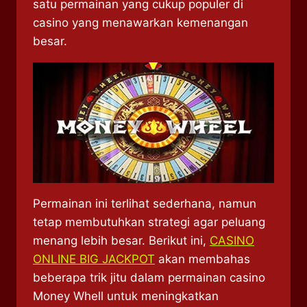
satu permainan yang cukup populer di
casino yang menawarkan kemenangan
besar.
Permainan ini terlihat sederhana, namun
tetap membutuhkan strategi agar peluang
menang lebih besar. Berikut ini,
CASINO
ONLINE BIG JACKPOT
akan membahas
beberapa trik jitu dalam permainan casino
Money Whell untuk meningkatkan