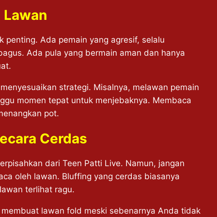
n Lawan
penting. Ada pemain yang agresif, selalu
 bagus. Ada pula yang bermain aman dan hanya
at.
 menyesuaikan strategi. Misalnya, melawan pemain
unggu momen tepat untuk menjebaknya. Membaca
menangkan pot.
Secara Cerdas
erpisahkan dari Teen Patti Live. Namun, jangan
aca oleh lawan. Bluffing yang cerdas biasanya
awan terlihat ragu.
u membuat lawan fold meski sebenarnya Anda tidak