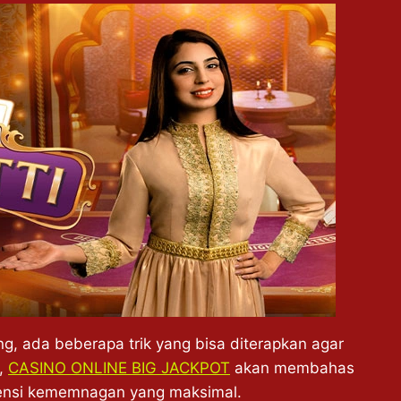
g, ada beberapa trik yang bisa diterapkan agar
i,
CASINO ONLINE BIG JACKPOT
akan membahas
ensi kememnagan yang maksimal.