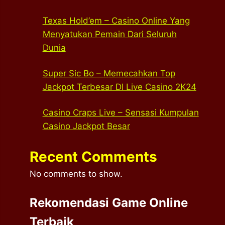
Texas Hold’em – Casino Online Yang
Menyatukan Pemain Dari Seluruh
Dunia
Super Sic Bo – Memecahkan Top
Jackpot Terbesar DI Live Casino 2K24
Casino Craps Live – Sensasi Kumpulan
Casino Jackpot Besar
Recent Comments
No comments to show.
Rekomendasi Game Online
Terbaik