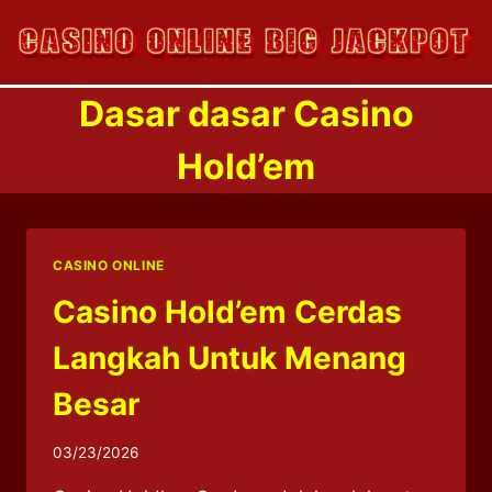
Skip
to
content
Dasar dasar Casino
Hold’em
CASINO ONLINE
Casino Hold’em Cerdas
Langkah Untuk Menang
Besar
By
03/23/2026
admincdftzs