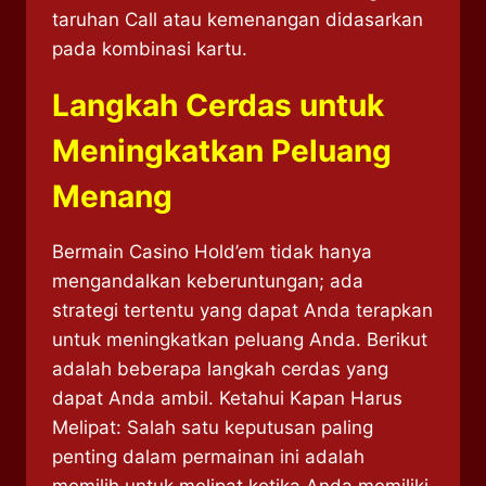
taruhan Call atau kemenangan didasarkan
pada kombinasi kartu.
Langkah Cerdas untuk
Meningkatkan Peluang
Menang
Bermain Casino Hold’em tidak hanya
mengandalkan keberuntungan; ada
strategi tertentu yang dapat Anda terapkan
untuk meningkatkan peluang Anda. Berikut
adalah beberapa langkah cerdas yang
dapat Anda ambil. Ketahui Kapan Harus
Melipat: Salah satu keputusan paling
penting dalam permainan ini adalah