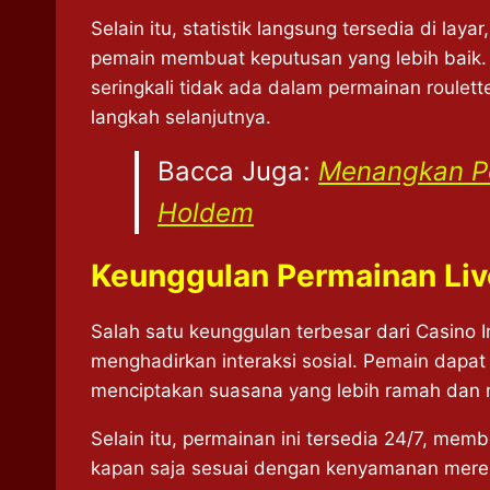
Selain itu, statistik langsung tersedia di l
pemain membuat keputusan yang lebih baik. 
seringkali tidak ada dalam permainan roule
langkah selanjutnya.
Bacca Juga:
Menangkan Po
Holdem
Keunggulan Permainan Liv
Salah satu keunggulan terbesar dari Casino 
menghadirkan interaksi sosial. Pemain dapat
menciptakan suasana yang lebih ramah dan
Selain itu, permainan ini tersedia 24/7, memb
kapan saja sesuai dengan kenyamanan mereka.