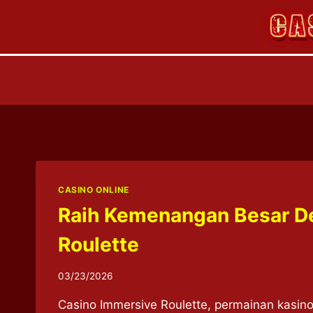
Skip
to
content
CASINO ONLINE
Raih Kemenangan Besar D
Roulette
By
03/23/2026
admincdftzs
Casino Immersive Roulette, permainan kasin