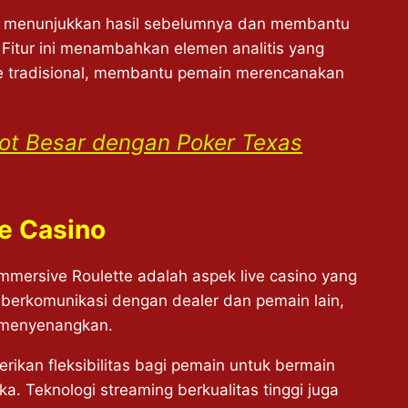
ayar, menunjukkan hasil sebelumnya dan membantu
Fitur ini menambahkan elemen analitis yang
tte tradisional, membantu pemain merencanakan
t Besar dengan Poker Texas
e Casino
Immersive Roulette adalah aspek live casino yang
 berkomunikasi dengan dealer dan pemain lain,
 menyenangkan.
erikan fleksibilitas bagi pemain untuk bermain
 Teknologi streaming berkualitas tinggi juga