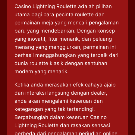
Casino Lightning Roulette adalah pilihan
utama bagi para pecinta roulette dan
permainan meja yang mencari pengalaman
baru yang mendebarkan. Dengan konsep
yang inovatif, fitur menarik, dan peluang
menang yang menggiurkan, permainan ini
berhasil menggabungkan yang terbaik dari
dunia roulette klasik dengan sentuhan
modern yang menarik.
Ketika anda merasakan efek cahaya ajaib
dan interaksi langsung dengan dealer,
anda akan mengalami keseruan dan
ketegangan yang tak tertandingi.
Bergabunglah dalam keseruan Casino
Lightning Roulette dan rasakan sensasi
berbeda dari pengalaman perjudian online.