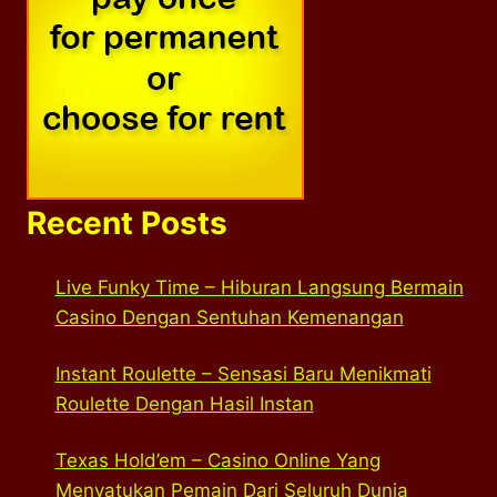
Recent Posts
Live Funky Time – Hiburan Langsung Bermain
Casino Dengan Sentuhan Kemenangan
Instant Roulette – Sensasi Baru Menikmati
Roulette Dengan Hasil Instan
Texas Hold’em – Casino Online Yang
Menyatukan Pemain Dari Seluruh Dunia