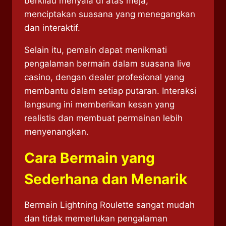
berkilau menyala di atas meja,
menciptakan suasana yang menegangkan
dan interaktif.
Selain itu, pemain dapat menikmati
pengalaman bermain dalam suasana live
casino, dengan dealer profesional yang
membantu dalam setiap putaran. Interaksi
langsung ini memberikan kesan yang
realistis dan membuat permainan lebih
menyenangkan.
Cara Bermain yang
Sederhana dan Menarik
Bermain Lightning Roulette sangat mudah
dan tidak memerlukan pengalaman