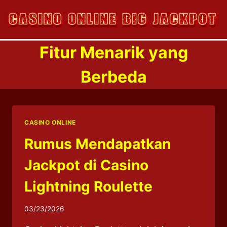
Skip
to
content
Fitur Menarik yang
Berbeda
CASINO ONLINE
Rumus Mendapatkan
Jackpot di Casino
Lightning Roulette
By
03/23/2026
admincdftzs