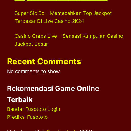
Super Sic Bo – Memecahkan Top Jackpot
Terbesar DI Live Casino 2K24
Casino Craps Live – Sensasi Kumpulan Casino
Jackpot Besar
Recent Comments
No comments to show.
Rekomendasi Game Online
Terbaik
Bandar Fusototo Login
Prediksi Fusototo