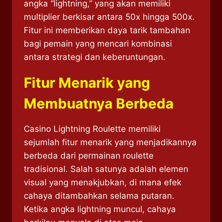
angka “lightning,” yang akan memiliki
multiplier berkisar antara 50x hingga 500x.
Fitur ini memberikan daya tarik tambahan
bagi pemain yang mencari kombinasi
antara strategi dan keberuntungan.
Fitur Menarik yang
Membuatnya Berbeda
Casino Lightning Roulette memiliki
sejumlah fitur menarik yang menjadikannya
berbeda dari permainan roulette
tradisional. Salah satunya adalah elemen
visual yang menakjubkan, di mana efek
cahaya ditambahkan selama putaran.
Ketika angka lightning muncul, cahaya