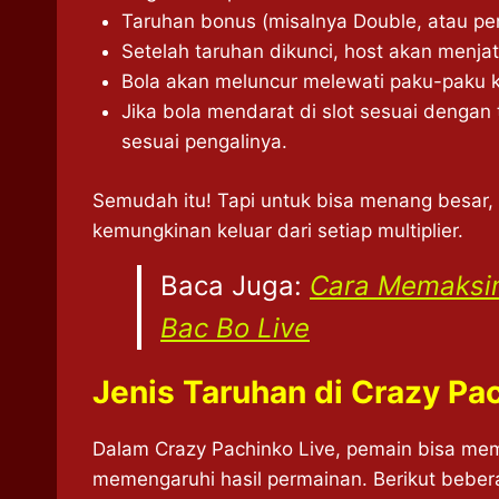
Taruhan bonus (misalnya Double, atau pen
Setelah taruhan dikunci, host akan menja
Bola akan meluncur melewati paku-paku kec
Jika bola mendarat di slot sesuai deng
sesuai pengalinya.
Semudah itu! Tapi untuk bisa menang besar,
kemungkinan keluar dari setiap multiplier.
Baca Juga:
Cara Memaksim
Bac Bo Live
Jenis Taruhan di Crazy Pa
Dalam Crazy Pachinko Live, pemain bisa memil
memengaruhi hasil permainan. Berikut bebera