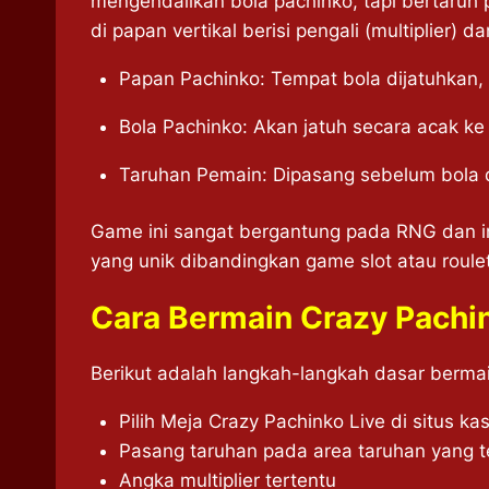
mengendalikan bola pachinko, tapi bertaruh p
di papan vertikal berisi pengali (multiplier)
Papan Pachinko: Tempat bola dijatuhkan, mi
Bola Pachinko: Akan jatuh secara acak ke 
Taruhan Pemain: Dipasang sebelum bola d
Game ini sangat bergantung pada RNG dan in
yang unik dibandingkan game slot atau roulet
Cara Bermain Crazy Pachin
Berikut adalah langkah-langkah dasar bermai
Pilih Meja Crazy Pachinko Live di situs kas
Pasang taruhan pada area taruhan yang te
Angka multiplier tertentu