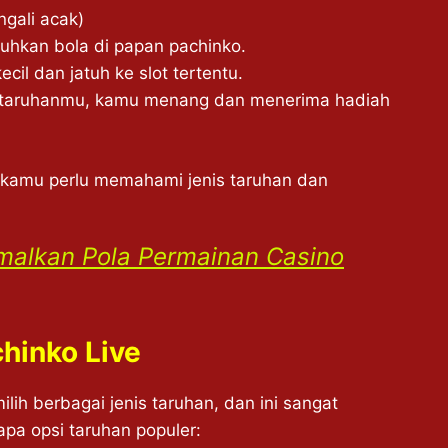
gali acak)
tuhkan bola di papan pachinko.
il dan jatuh ke slot tertentu.
an taruhanmu, kamu menang dan menerima hadiah
 kamu perlu memahami jenis taruhan dan
alkan Pola Permainan Casino
chinko Live
ih berbagai jenis taruhan, dan ini sangat
pa opsi taruhan populer: