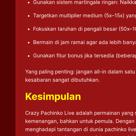
Gunakan sistem martingale ringan: Naikkan 
Targetkan multiplier medium (5x–15x) yan
Fokuskan taruhan di pengali besar (50x–10
Bermain di jam ramai agar ada lebih banya
Gunakan fitur bonus jika tersedia (bebera
Yang paling penting: jangan all-in dalam satu
kesabaran sangat dibutuhkan.
Kesimpulan
Crazy Pachinko Live adalah permainan yang
kemenangan, bahkan untuk pemula. Dengan me
menghadapi tantangan di dunia pachinko live.