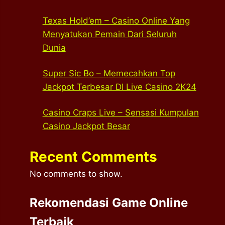
Texas Hold’em – Casino Online Yang
Menyatukan Pemain Dari Seluruh
Dunia
Super Sic Bo – Memecahkan Top
Jackpot Terbesar DI Live Casino 2K24
Casino Craps Live – Sensasi Kumpulan
Casino Jackpot Besar
Recent Comments
No comments to show.
Rekomendasi Game Online
Terbaik