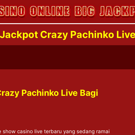
Jackpot Crazy Pachinko Liv
razy Pachinko Live Bagi
 show casino live terbaru yang sedang ramai