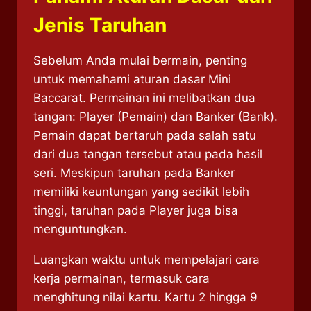
Jenis Taruhan
Sebelum Anda mulai bermain, penting
untuk memahami aturan dasar Mini
Baccarat. Permainan ini melibatkan dua
tangan: Player (Pemain) dan Banker (Bank).
Pemain dapat bertaruh pada salah satu
dari dua tangan tersebut atau pada hasil
seri. Meskipun taruhan pada Banker
memiliki keuntungan yang sedikit lebih
tinggi, taruhan pada Player juga bisa
menguntungkan.
Luangkan waktu untuk mempelajari cara
kerja permainan, termasuk cara
menghitung nilai kartu. Kartu 2 hingga 9