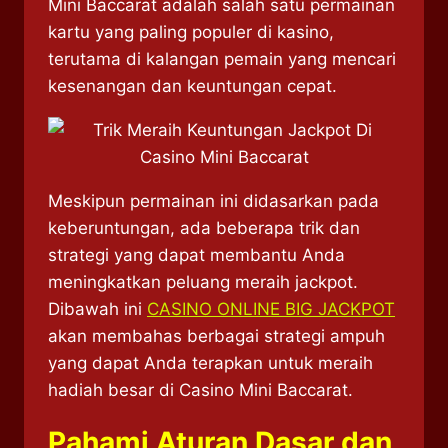
Mini Baccarat adalah salah satu permainan
kartu yang paling populer di kasino,
terutama di kalangan pemain yang mencari
kesenangan dan keuntungan cepat.
Meskipun permainan ini didasarkan pada
keberuntungan, ada beberapa trik dan
strategi yang dapat membantu Anda
meningkatkan peluang meraih jackpot.
Dibawah ini
CASINO ONLINE BIG JACKPOT
akan membahas berbagai strategi ampuh
yang dapat Anda terapkan untuk meraih
hadiah besar di Casino Mini Baccarat.
Pahami Aturan Dasar dan