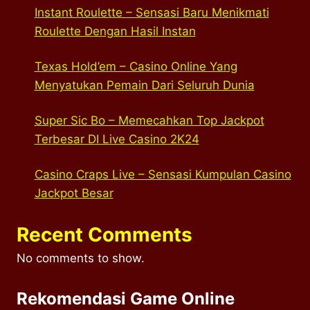
Instant Roulette – Sensasi Baru Menikmati
Roulette Dengan Hasil Instan
Texas Hold’em – Casino Online Yang
Menyatukan Pemain Dari Seluruh Dunia
Super Sic Bo – Memecahkan Top Jackpot
Terbesar DI Live Casino 2K24
Casino Craps Live – Sensasi Kumpulan Casino
Jackpot Besar
Recent Comments
No comments to show.
Rekomendasi Game Online