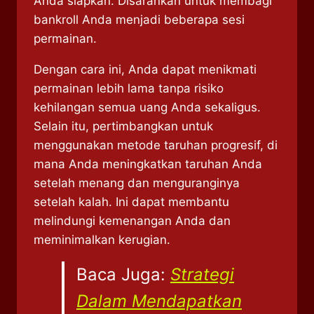
Anda siapkan. Disarankan untuk membagi
bankroll Anda menjadi beberapa sesi
permainan.
Dengan cara ini, Anda dapat menikmati
permainan lebih lama tanpa risiko
kehilangan semua uang Anda sekaligus.
Selain itu, pertimbangkan untuk
menggunakan metode taruhan progresif, di
mana Anda meningkatkan taruhan Anda
setelah menang dan menguranginya
setelah kalah. Ini dapat membantu
melindungi kemenangan Anda dan
meminimalkan kerugian.
Baca Juga:
Strategi
Dalam Mendapatkan