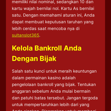
memiliki nilai nominal, sedangkan 10 dan
kartu wajah bernilai nol. Kartu As bernilai
satu. Dengan memahami aturan ini, Anda
dapat membuat keputusan taruhan yang
lebih cerdas saat mencoba nya di
sultanslot365
.
Kelola Bankroll Anda
Dengan Bijak
Salah satu kunci untuk meraih keuntungan
dalam permainan kasino adalah
pengelolaan bankroll yang bijak. Tentukan
anggaran sebelum Anda mulai bermain
dan patuhi batas tersebut. Jangan tergoda
untuk mempertaruhkan lebih dari yang