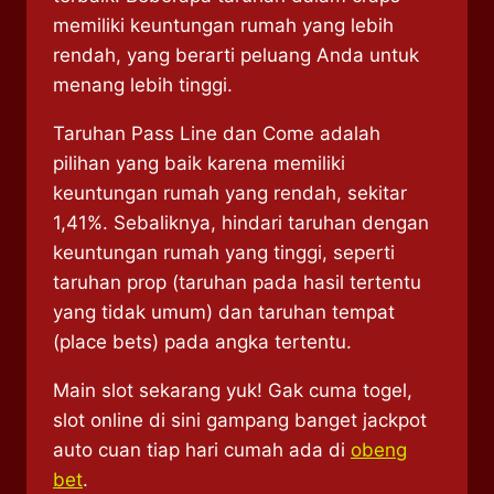
memiliki keuntungan rumah yang lebih
rendah, yang berarti peluang Anda untuk
menang lebih tinggi.
Taruhan Pass Line dan Come adalah
pilihan yang baik karena memiliki
keuntungan rumah yang rendah, sekitar
1,41%. Sebaliknya, hindari taruhan dengan
keuntungan rumah yang tinggi, seperti
taruhan prop (taruhan pada hasil tertentu
yang tidak umum) dan taruhan tempat
(place bets) pada angka tertentu.
Main slot sekarang yuk! Gak cuma togel,
slot online di sini gampang banget jackpot
auto cuan tiap hari cumah ada di
obeng
bet
.