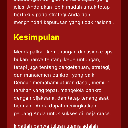
jelas, Anda akan lebih mudah untuk tetap
berfokus pada strategi Anda dan
menghindari keputusan yang tidak rasional.
Kesimpulan
Mendapatkan kemenangan di casino craps
bukan hanya tentang keberuntungan,
tetapi juga tentang pengetahuan, strategi,
dan manajemen bankroll yang baik.
Dengan memahami aturan dasar, memilih
taruhan yang tepat, mengelola bankroll
dengan bijaksana, dan tetap tenang saat
bermain, Anda dapat meningkatkan
peluang Anda untuk sukses di meja craps.
Ingatlah bahwa tujuan utama adalah