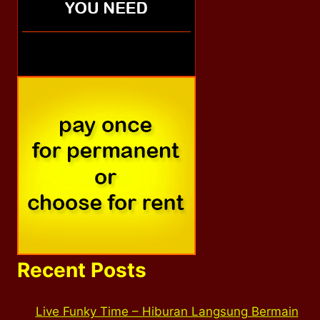
Recent Posts
Live Funky Time – Hiburan Langsung Bermain