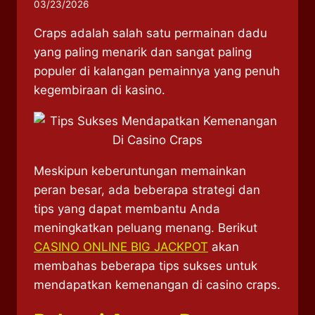
By
03/23/2026
admincdftzs
Craps adalah salah satu permainan dadu
yang paling menarik dan sangat paling
populer di kalangan pemainnya yang penuh
kegembiraan di kasino.
Meskipun keberuntungan memainkan
peran besar, ada beberapa strategi dan
tips yang dapat membantu Anda
meningkatkan peluang menang. Berikut
CASINO ONLINE BIG JACKPOT
akan
membahas beberapa tips sukses untuk
mendapatkan kemenangan di casino craps.