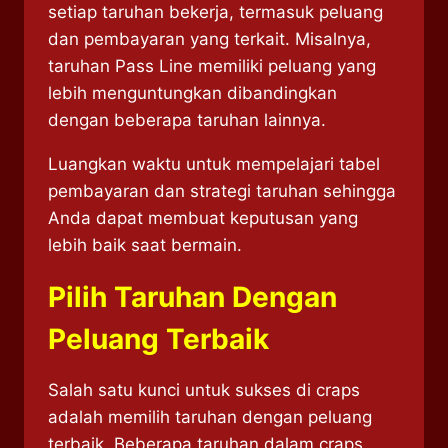
setiap taruhan bekerja, termasuk peluang
dan pembayaran yang terkait. Misalnya,
taruhan Pass Line memiliki peluang yang
lebih menguntungkan dibandingkan
dengan beberapa taruhan lainnya.
Luangkan waktu untuk mempelajari tabel
pembayaran dan strategi taruhan sehingga
Anda dapat membuat keputusan yang
lebih baik saat bermain.
Pilih Taruhan Dengan
Peluang Terbaik
Salah satu kunci untuk sukses di craps
adalah memilih taruhan dengan peluang
terbaik. Beberapa taruhan dalam craps