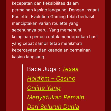
kecepatan dan fleksibilitas dalam
permainan kasino langsung. Dengan Instant
Roulette, Evolution Gaming telah berhasil
menciptakan varian roulette yang
sepenuhnya baru. Yang memenuhi
keinginan pemain untuk mendapatkan hasil
yang cepat sambil tetap menikmati
kepercayaan dan keandalan permainan
kasino langsung.
Baca Juga :
Texas
Hold’em – Casino
Online Yang
Menyatukan Pemain
Dari Seluruh Dunia