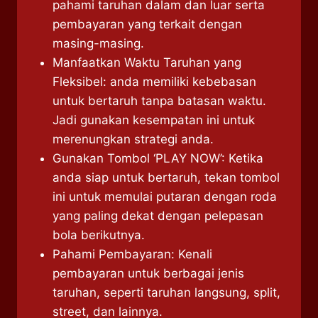
pahami taruhan dalam dan luar serta
pembayaran yang terkait dengan
masing-masing.
Manfaatkan Waktu Taruhan yang
Fleksibel: anda memiliki kebebasan
untuk bertaruh tanpa batasan waktu.
Jadi gunakan kesempatan ini untuk
merenungkan strategi anda.
Gunakan Tombol ‘PLAY NOW’: Ketika
anda siap untuk bertaruh, tekan tombol
ini untuk memulai putaran dengan roda
yang paling dekat dengan pelepasan
bola berikutnya.
Pahami Pembayaran: Kenali
pembayaran untuk berbagai jenis
taruhan, seperti taruhan langsung, split,
street, dan lainnya.