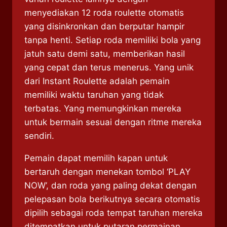
menyediakan 12 roda roulette otomatis
yang disinkronkan dan berputar hampir
tanpa henti. Setiap roda memiliki bola yang
jatuh satu demi satu, memberikan hasil
yang cepat dan terus menerus. Yang unik
dari Instant Roulette adalah pemain
memiliki waktu taruhan yang tidak
terbatas. Yang memungkinkan mereka
untuk bermain sesuai dengan ritme mereka
sendiri.
Pemain dapat memilih kapan untuk
bertaruh dengan menekan tombol ‘PLAY
NOW’, dan roda yang paling dekat dengan
pelepasan bola berikutnya secara otomatis
dipilih sebagai roda tempat taruhan mereka
ditempatkan untuk putaran permainan