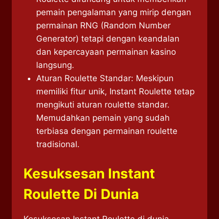
pemain pengalaman yang mirip dengan
permainan RNG (Random Number
Generator) tetapi dengan keandalan
dan kepercayaan permainan kasino
langsung.
Aturan Roulette Standar: Meskipun
memiliki fitur unik, Instant Roulette tetap
mengikuti aturan roulette standar.
Memudahkan pemain yang sudah
terbiasa dengan permainan roulette
tradisional.
Kesuksesan Instant
Roulette Di Dunia