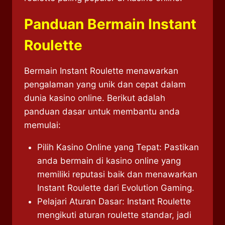
Panduan Bermain Instant
Roulette
Bermain Instant Roulette menawarkan
pengalaman yang unik dan cepat dalam
dunia kasino online. Berikut adalah
panduan dasar untuk membantu anda
memulai:
Pilih Kasino Online yang Tepat: Pastikan
anda bermain di kasino online yang
memiliki reputasi baik dan menawarkan
Instant Roulette dari Evolution Gaming.
Pelajari Aturan Dasar: Instant Roulette
mengikuti aturan roulette standar, jadi