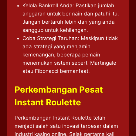
Kelola Bankroll Anda: Pastikan jumlah
anggaran untuk bermain dan patuhi itu.
Jangan bertaruh lebih dari yang anda
sanggup untuk kehilangan.
Coba Strategi Taruhan: Meskipun tidak
ada strategi yang menjamin
kemenangan, beberapa pemain
menemukan sistem seperti Martingale
atau Fibonacci bermanfaat.
Perkembangan Pesat
Instant Roulette
Perkembangan Instant Roulette telah
menjadi salah satu inovasi terbesar dalam
industri kasino online. Sejak pertama kali