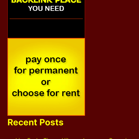
Recent Posts