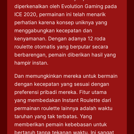
diperkenalkan oleh Evolution Gaming pada
ICE 2020, permainan ini telah menarik
perhatian karena konsep uniknya yang
menggabungkan kecepatan dan
kenyamanan. Dengan adanya 12 roda
roulette otomatis yang berputar secara
berbarengan, pemain diberikan hasil yang
hampir instan.
Dan memungkinkan mereka untuk bermain
dengan kecepatan yang sesuai dengan
preferensi pribadi mereka. Fitur utama
yang membedakan Instant Roulette dari
permainan roulette lainnya adalah waktu
taruhan yang tak terbatas. Yang
memberikan pemain kebebasan untuk
bertaruh tanpa tekanan waktu. Ini sangat