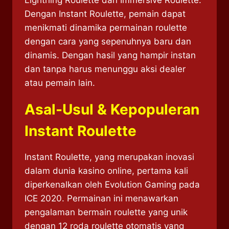
Lightning Roulette dan Immersive Roulette.
Dengan Instant Roulette, pemain dapat
menikmati dinamika permainan roulette
dengan cara yang sepenuhnya baru dan
dinamis. Dengan hasil yang hampir instan
dan tanpa harus menunggu aksi dealer
atau pemain lain.
Asal-Usul & Kepopuleran
Instant Roulette
Instant Roulette, yang merupakan inovasi
dalam dunia kasino online, pertama kali
diperkenalkan oleh Evolution Gaming pada
ICE 2020. Permainan ini menawarkan
pengalaman bermain roulette yang unik
dengan 12 roda roulette otomatis yang