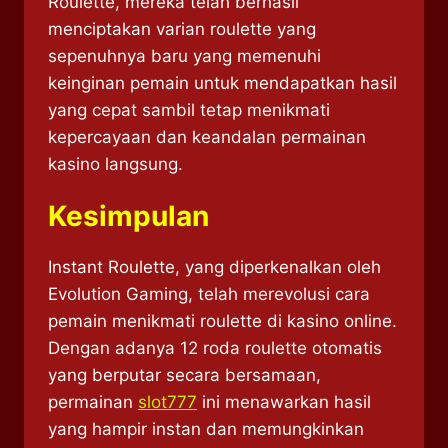
Roulette, mereka telah berhasil
menciptakan varian roulette yang
sepenuhnya baru yang memenuhi
keinginan pemain untuk mendapatkan hasil
yang cepat sambil tetap menikmati
kepercayaan dan keandalan permainan
kasino langsung.
Kesimpulan
Instant Roulette, yang diperkenalkan oleh
Evolution Gaming, telah merevolusi cara
pemain menikmati roulette di kasino online.
Dengan adanya 12 roda roulette otomatis
yang berputar secara bersamaan,
permainan
slot777
ini menawarkan hasil
yang hampir instan dan memungkinkan