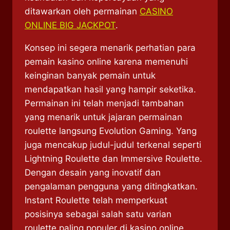
ditawarkan oleh permainan
CASINO
ONLINE BIG JACKPOT
.
Konsep ini segera menarik perhatian para
pemain kasino online karena memenuhi
keinginan banyak pemain untuk
mendapatkan hasil yang hampir seketika.
Permainan ini telah menjadi tambahan
yang menarik untuk jajaran permainan
roulette langsung Evolution Gaming. Yang
juga mencakup judul-judul terkenal seperti
Lightning Roulette dan Immersive Roulette.
Dengan desain yang inovatif dan
pengalaman pengguna yang ditingkatkan.
Instant Roulette telah memperkuat
posisinya sebagai salah satu varian
roulette paling populer di kasino online.