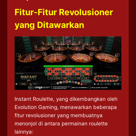
Fitur-Fitur Revolusioner
yang Ditawarkan
Instant Roulette, yang dikembangkan oleh
Evolution Gaming, menawarkan beberapa
fitur revolusioner yang membuatnya
menonjol di antara permainan roulette
lainnya: