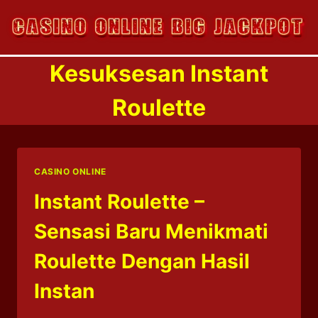
Skip
to
content
Kesuksesan Instant
Roulette
CASINO ONLINE
Instant Roulette –
Sensasi Baru Menikmati
Roulette Dengan Hasil
Instan