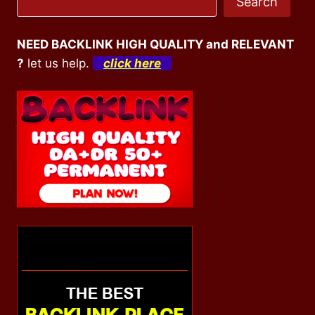
Search
NEED BACKLINK HIGH QUALITY and RELEVANT
?
let us help.
click here