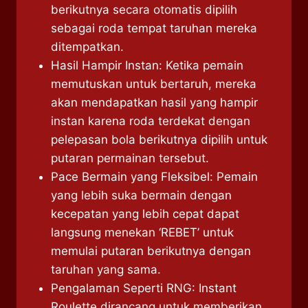
berikutnya secara otomatis dipilih
sebagai roda tempat taruhan mereka
ditempatkan.
Hasil Hampir Instan: Ketika pemain
memutuskan untuk bertaruh, mereka
akan mendapatkan hasil yang hampir
instan karena roda terdekat dengan
pelepasan bola berikutnya dipilih untuk
putaran permainan tersebut.
Pace Bermain yang Fleksibel: Pemain
yang lebih suka bermain dengan
kecepatan yang lebih cepat dapat
langsung menekan ‘REBET’ untuk
memulai putaran berikutnya dengan
taruhan yang sama.
Pengalaman Seperti RNG: Instant
Roulette dirancang untuk memberikan