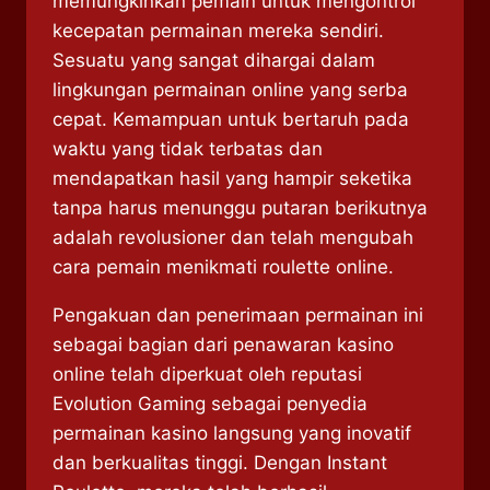
memungkinkan pemain untuk mengontrol
kecepatan permainan mereka sendiri.
Sesuatu yang sangat dihargai dalam
lingkungan permainan online yang serba
cepat. Kemampuan untuk bertaruh pada
waktu yang tidak terbatas dan
mendapatkan hasil yang hampir seketika
tanpa harus menunggu putaran berikutnya
adalah revolusioner dan telah mengubah
cara pemain menikmati roulette online.
Pengakuan dan penerimaan permainan ini
sebagai bagian dari penawaran kasino
online telah diperkuat oleh reputasi
Evolution Gaming sebagai penyedia
permainan kasino langsung yang inovatif
dan berkualitas tinggi. Dengan Instant