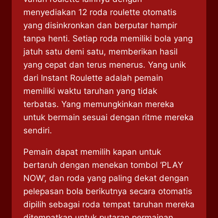
menyediakan 12 roda roulette otomatis
yang disinkronkan dan berputar hampir
tanpa henti. Setiap roda memiliki bola yang
jatuh satu demi satu, memberikan hasil
yang cepat dan terus menerus. Yang unik
dari Instant Roulette adalah pemain
memiliki waktu taruhan yang tidak
terbatas. Yang memungkinkan mereka
untuk bermain sesuai dengan ritme mereka
sendiri.
Pemain dapat memilih kapan untuk
bertaruh dengan menekan tombol ‘PLAY
NOW’, dan roda yang paling dekat dengan
pelepasan bola berikutnya secara otomatis
dipilih sebagai roda tempat taruhan mereka
ditempatkan untuk putaran permainan