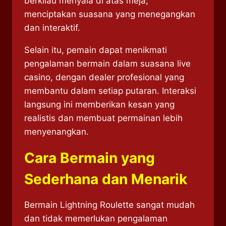
berkilau menyala di atas meja,
menciptakan suasana yang menegangkan
dan interaktif.
Selain itu, pemain dapat menikmati
pengalaman bermain dalam suasana live
casino, dengan dealer profesional yang
membantu dalam setiap putaran. Interaksi
langsung ini memberikan kesan yang
realistis dan membuat permainan lebih
menyenangkan.
Cara Bermain yang
Sederhana dan Menarik
Bermain Lightning Roulette sangat mudah
dan tidak memerlukan pengalaman