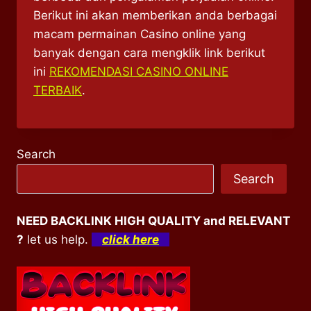
Berikut ini akan memberikan anda berbagai
macam permainan Casino online yang
banyak dengan cara mengklik link berikut
ini
REKOMENDASI CASINO ONLINE
TERBAIK
.
Search
Search
NEED BACKLINK HIGH QUALITY and RELEVANT
?
let us help.
click here