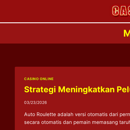
Skip
to
content
M
CASINO ONLINE
Strategi Meningkatkan Pel
By
03/23/2026
admincdftzs
Auto Roulette adalah versi otomatis dari per
secara otomatis dan pemain memasang taru