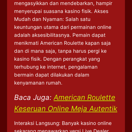
mengasyikkan dan mendebarkan, hampir
menyerupai suasana kasino fisik. Akses
Mudah dan Nyaman: Salah satu
keuntungan utama dari permainan online
adalah aksesibilitasnya. Pemain dapat
menikmati American Roulette kapan saja
dan di mana saja, tanpa harus pergi ke
kasino fisik. Dengan perangkat yang
terhubung ke internet, pengalaman
bermain dapat dilakukan dalam
kenyamanan rumah.
Baca Juga:
American Roulette
Keseruan Online Meja Autentik
Interaksi Langsung: Banyak kasino online
sekarang menawarkan versi Live Dealer