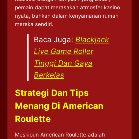
pemain dapat merasakan atmosfer kasino
nyata, bahkan dalam kenyamanan rumah
mereka sendiri.
Baca Juga:
Blackjack
Live Game Roller
Tinggi Dan Gaya
Berkelas
Strategi Dan Tips
Menang Di American
Roulette
Meskipun American Roulette adalah