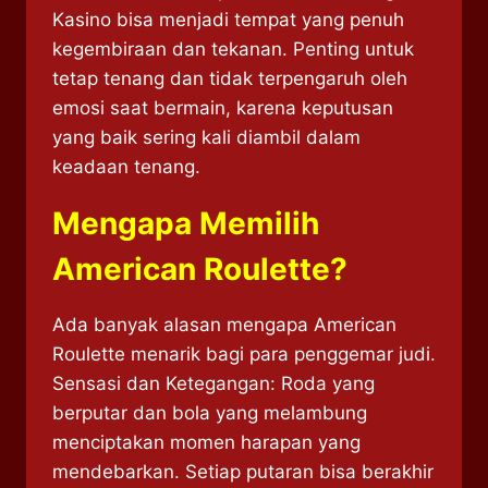
Kasino bisa menjadi tempat yang penuh
kegembiraan dan tekanan. Penting untuk
tetap tenang dan tidak terpengaruh oleh
emosi saat bermain, karena keputusan
yang baik sering kali diambil dalam
keadaan tenang.
Mengapa Memilih
American Roulette?
Ada banyak alasan mengapa American
Roulette menarik bagi para penggemar judi.
Sensasi dan Ketegangan: Roda yang
berputar dan bola yang melambung
menciptakan momen harapan yang
mendebarkan. Setiap putaran bisa berakhir