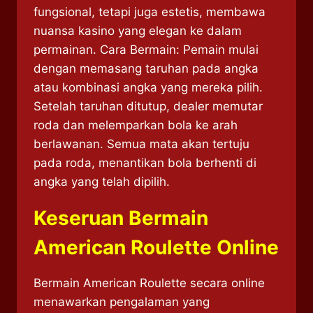
fungsional, tetapi juga estetis, membawa
nuansa kasino yang elegan ke dalam
permainan. Cara Bermain: Pemain mulai
dengan memasang taruhan pada angka
atau kombinasi angka yang mereka pilih.
Setelah taruhan ditutup, dealer memutar
roda dan melemparkan bola ke arah
berlawanan. Semua mata akan tertuju
pada roda, menantikan bola berhenti di
angka yang telah dipilih.
Keseruan Bermain
American Roulette Online
Bermain American Roulette secara online
menawarkan pengalaman yang