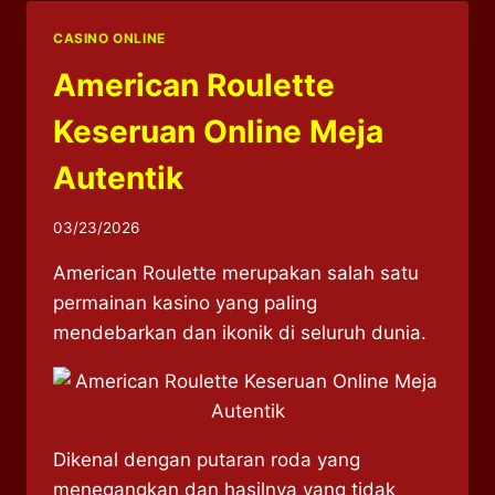
CASINO ONLINE
American Roulette
Keseruan Online Meja
Autentik
By
03/23/2026
admincdftzs
American Roulette merupakan salah satu
permainan kasino yang paling
mendebarkan dan ikonik di seluruh dunia.
Dikenal dengan putaran roda yang
menegangkan dan hasilnya yang tidak