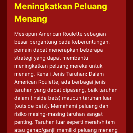
Meningkatkan Peluang
Menang
Meskipun American Roulette sebagian
besar bergantung pada keberuntungan,
pemain dapat menerapkan beberapa
strategi yang dapat membantu
meningkatkan peluang mereka untuk
menang. Kenali Jenis Taruhan: Dalam
American Roulette, ada berbagai jenis
taruhan yang dapat dipasang, baik taruhan
dalam (inside bets) maupun taruhan luar
(outside bets). Memahami peluang dan
risiko masing-masing taruhan sangat
penting. Taruhan luar seperti merah/hitam
atau genap/ganjil memiliki peluang menang