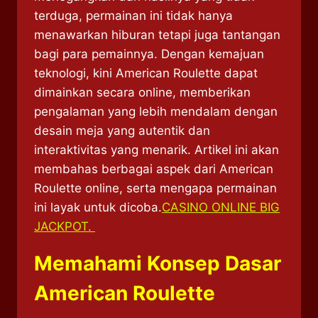
terduga, permainan ini tidak hanya
menawarkan hiburan tetapi juga tantangan
bagi para pemainnya. Dengan kemajuan
teknologi, kini American Roulette dapat
dimainkan secara online, memberikan
pengalaman yang lebih mendalam dengan
desain meja yang autentik dan
interaktivitas yang menarik. Artikel ini akan
membahas berbagai aspek dari American
Roulette online, serta mengapa permainan
ini layak untuk dicoba.
CASINO ONLINE BIG
JACKPOT.
Memahami Konsep Dasar
American Roulette