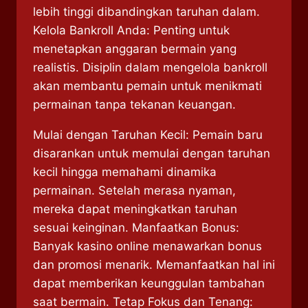
lebih tinggi dibandingkan taruhan dalam.
Kelola Bankroll Anda: Penting untuk
menetapkan anggaran bermain yang
realistis. Disiplin dalam mengelola bankroll
akan membantu pemain untuk menikmati
permainan tanpa tekanan keuangan.
Mulai dengan Taruhan Kecil: Pemain baru
disarankan untuk memulai dengan taruhan
kecil hingga memahami dinamika
permainan. Setelah merasa nyaman,
mereka dapat meningkatkan taruhan
sesuai keinginan. Manfaatkan Bonus:
Banyak kasino online menawarkan bonus
dan promosi menarik. Memanfaatkan hal ini
dapat memberikan keunggulan tambahan
saat bermain. Tetap Fokus dan Tenang: