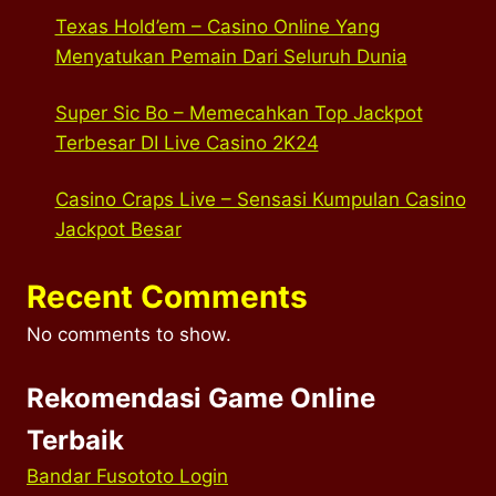
Texas Hold’em – Casino Online Yang
Menyatukan Pemain Dari Seluruh Dunia
Super Sic Bo – Memecahkan Top Jackpot
Terbesar DI Live Casino 2K24
Casino Craps Live – Sensasi Kumpulan Casino
Jackpot Besar
Recent Comments
No comments to show.
Rekomendasi Game Online
Terbaik
Bandar Fusototo Login