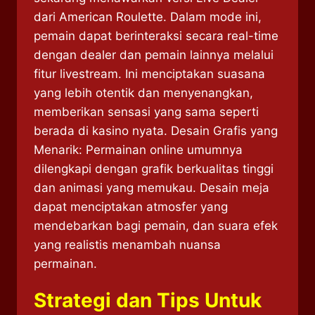
dari American Roulette. Dalam mode ini,
pemain dapat berinteraksi secara real-time
dengan dealer dan pemain lainnya melalui
fitur livestream. Ini menciptakan suasana
yang lebih otentik dan menyenangkan,
memberikan sensasi yang sama seperti
berada di kasino nyata. Desain Grafis yang
Menarik: Permainan online umumnya
dilengkapi dengan grafik berkualitas tinggi
dan animasi yang memukau. Desain meja
dapat menciptakan atmosfer yang
mendebarkan bagi pemain, dan suara efek
yang realistis menambah nuansa
permainan.
Strategi dan Tips Untuk