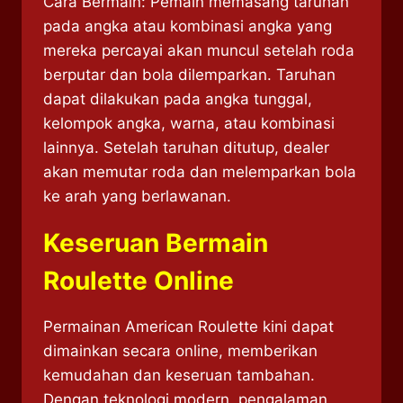
Cara Bermain: Pemain memasang taruhan
pada angka atau kombinasi angka yang
mereka percayai akan muncul setelah roda
berputar dan bola dilemparkan. Taruhan
dapat dilakukan pada angka tunggal,
kelompok angka, warna, atau kombinasi
lainnya. Setelah taruhan ditutup, dealer
akan memutar roda dan melemparkan bola
ke arah yang berlawanan.
Keseruan Bermain
Roulette Online
Permainan American Roulette kini dapat
dimainkan secara online, memberikan
kemudahan dan keseruan tambahan.
Dengan teknologi modern, pengalaman