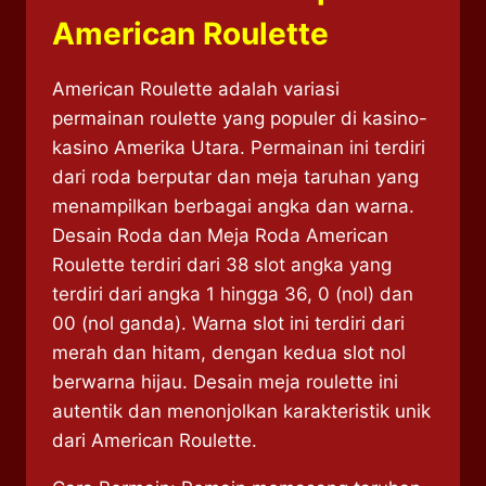
American Roulette
American Roulette adalah variasi
permainan roulette yang populer di kasino-
kasino Amerika Utara. Permainan ini terdiri
dari roda berputar dan meja taruhan yang
menampilkan berbagai angka dan warna.
Desain Roda dan Meja Roda American
Roulette terdiri dari 38 slot angka yang
terdiri dari angka 1 hingga 36, 0 (nol) dan
00 (nol ganda). Warna slot ini terdiri dari
merah dan hitam, dengan kedua slot nol
berwarna hijau. Desain meja roulette ini
autentik dan menonjolkan karakteristik unik
dari American Roulette.