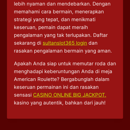
lebih nyaman dan mendebarkan. Dengan
memahami cara bermain, menerapkan
strategi yang tepat, dan menikmati
keseruan, pemain dapat meraih
pengalaman yang tak terlupakan. Daftar
sekarang di
sultanslot365 login
dan
rasakan pengalaman bermain yang aman.
Apakah Anda siap untuk memutar roda dan
menghadapi keberuntungan Anda di meja
American Roulette? Bergabunglah dalam
keseruan permainan ini dan rasakan
sensasi
CASINO ONLINE BIG JACKPOT.
kasino yang autentik, bahkan dari jauh!