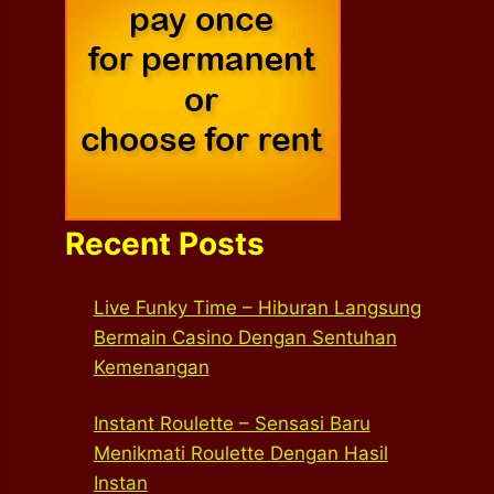
Recent Posts
Live Funky Time – Hiburan Langsung
Bermain Casino Dengan Sentuhan
Kemenangan
Instant Roulette – Sensasi Baru
Menikmati Roulette Dengan Hasil
Instan