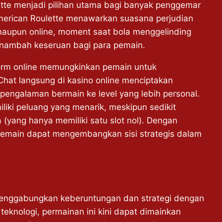
te menjadi pilihan utama bagi banyak penggemar
merican Roulette menawarkan suasana perjudian
maupun online, moment saat bola menggelinding
nambah keseruan bagi para pemain.
atform online memungkinkan pemain untuk
 Chat langsung di kasino online menciptakan
ngalaman bermain ke level yang lebih personal.
liki peluang yang menarik, meskipun sedikit
(yang hanya memiliki satu slot nol). Dengan
pemain dapat mengembangkan sisi strategis dalam
menggabungkan keberuntungan dan strategi dengan
teknologi, permainan ini kini dapat dimainkan