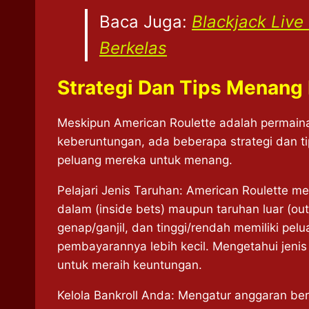
Baca Juga:
Blackjack Live
Berkelas
Strategi Dan Tips Menang 
Meskipun American Roulette adalah permain
keberuntungan, ada beberapa strategi dan 
peluang mereka untuk menang.
Pelajari Jenis Taruhan: American Roulette m
dalam (inside bets) maupun taruhan luar (out
genap/ganjil, dan tinggi/rendah memiliki pel
pembayarannya lebih kecil. Mengetahui jeni
untuk meraih keuntungan.
Kelola Bankroll Anda: Mengatur anggaran be