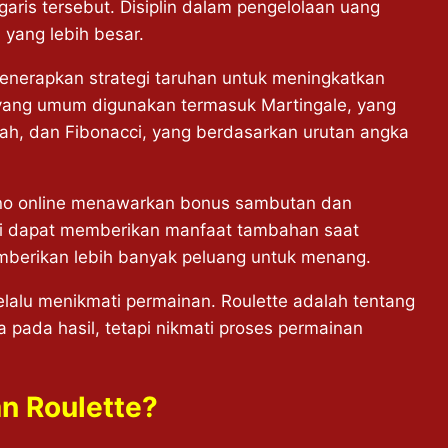
aris tersebut. Disiplin dalam pengelolaan uang
yang lebih besar.
enerapkan strategi taruhan untuk meningkatkan
yang umum digunakan termasuk Martingale, yang
ah, dan Fibonacci, yang berdasarkan urutan angka
no online menawarkan bonus sambutan dan
ni dapat memberikan manfaat tambahan saat
mberikan lebih banyak peluang untuk menang.
selalu menikmati permainan. Roulette adalah tentang
pada hasil, tetapi nikmati proses permainan
n Roulette?