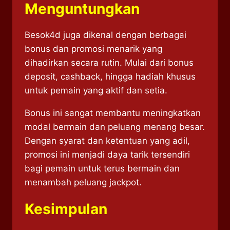
Menguntungkan
Besok4d juga dikenal dengan berbagai
bonus dan promosi menarik yang
dihadirkan secara rutin. Mulai dari bonus
deposit, cashback, hingga hadiah khusus
untuk pemain yang aktif dan setia.
Bonus ini sangat membantu meningkatkan
modal bermain dan peluang menang besar.
Dengan syarat dan ketentuan yang adil,
promosi ini menjadi daya tarik tersendiri
bagi pemain untuk terus bermain dan
menambah peluang jackpot.
Kesimpulan