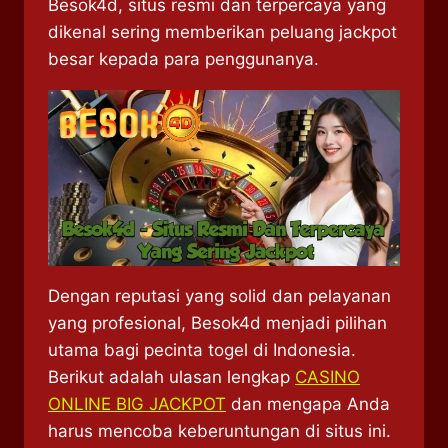
Besok4d, situs resmi dan terpercaya yang
dikenal sering memberikan peluang jackpot
besar kepada para penggunanya.
Dengan reputasi yang solid dan pelayanan
yang profesional, Besok4d menjadi pilihan
utama bagi pecinta togel di Indonesia.
Berikut adalah ulasan lengkap
CASINO
ONLINE BIG JACKPOT
dan mengapa Anda
harus mencoba keberuntungan di situs ini.