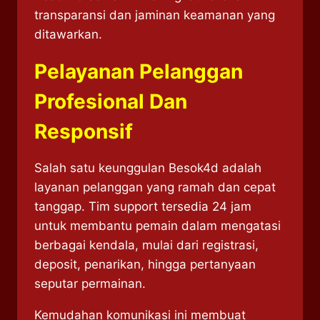
transparansi dan jaminan keamanan yang
ditawarkan.
Pelayanan Pelanggan
Profesional Dan
Responsif
Salah satu keunggulan Besok4d adalah
layanan pelanggan yang ramah dan cepat
tanggap. Tim support tersedia 24 jam
untuk membantu pemain dalam mengatasi
berbagai kendala, mulai dari registrasi,
deposit, penarikan, hingga pertanyaan
seputar permainan.
Kemudahan komunikasi ini membuat