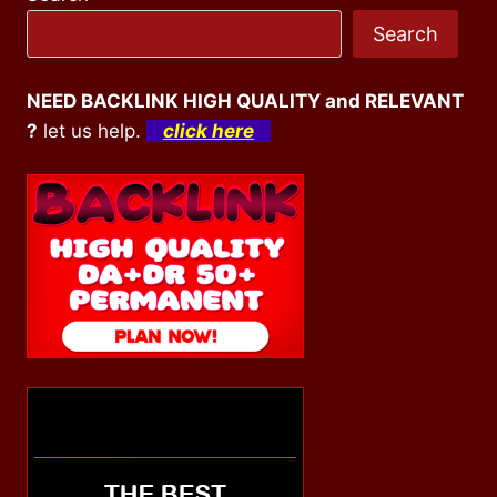
Search
NEED BACKLINK HIGH QUALITY and RELEVANT
?
let us help.
click here