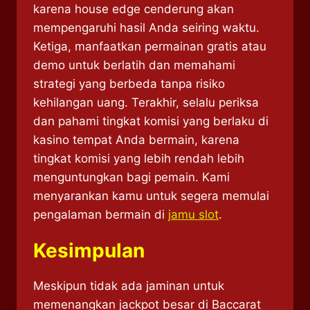
karena house edge cenderung akan
mempengaruhi hasil Anda seiring waktu.
Ketiga, manfaatkan permainan gratis atau
demo untuk berlatih dan memahami
strategi yang berbeda tanpa risiko
kehilangan uang. Terakhir, selalu periksa
dan pahami tingkat komisi yang berlaku di
kasino tempat Anda bermain, karena
tingkat komisi yang lebih rendah lebih
menguntungkan bagi pemain. Kami
menyarankan kamu untuk segera memulai
pengalaman bermain di
jamu slot
.
Kesimpulan
Meskipun tidak ada jaminan untuk
memenangkan jackpot besar di Baccarat