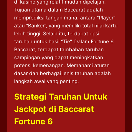
di kasino yang relatif mudah dipelajari.
Tujuan utama dalam Baccarat adalah
memprediksi tangan mana, antara “Player”
atau “Banker”, yang memiliki total nilai kartu
lebih tinggi. Selain itu, terdapat opsi
taruhan untuk hasil “Tie”. Dalam Fortune 6
Baccarat, terdapat tambahan taruhan
sampingan yang dapat meningkatkan
potensi kemenangan. Memahami aturan
dasar dan berbagai jenis taruhan adalah
langkah awal yang penting.
Strategi Taruhan Untuk
Jackpot di Baccarat
Fortune 6