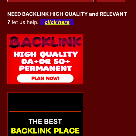
NEED BACKLINK HIGH QUALITY and RELEVANT
?
let us help.
click here