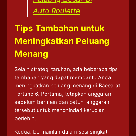
Auto Roulette
Tips Tambahan untuk
Meningkatkan Peluang
Menang
Selain strategi taruhan, ada beberapa tips
tambahan yang dapat membantu Anda
meningkatkan peluang menang di Baccarat
Fortune 6. Pertama, tetapkan anggaran
sebelum bermain dan patuhi anggaran
tersebut untuk menghindari kerugian
berlebih.
Kedua, bermainlah dalam sesi singkat