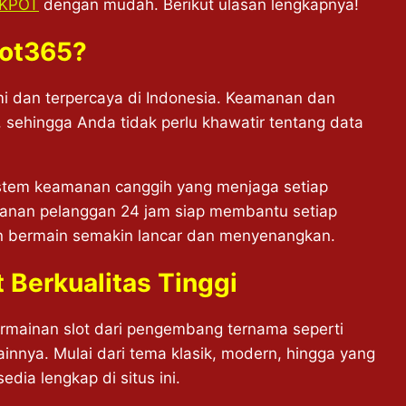
CKPOT
dengan mudah. Berikut ulasan lengkapnya!
lot365?
smi dan terpercaya di Indonesia. Keamanan dan
 sehingga Anda tidak perlu khawatir tentang data
i sistem keamanan canggih yang menjaga setiap
layanan pelanggan 24 jam siap membantu setiap
 bermain semakin lancar dan menyenangkan.
 Berkualitas Tinggi
rmainan slot dari pengembang ternama seperti
ainnya. Mulai dari tema klasik, modern, hingga yang
dia lengkap di situs ini.