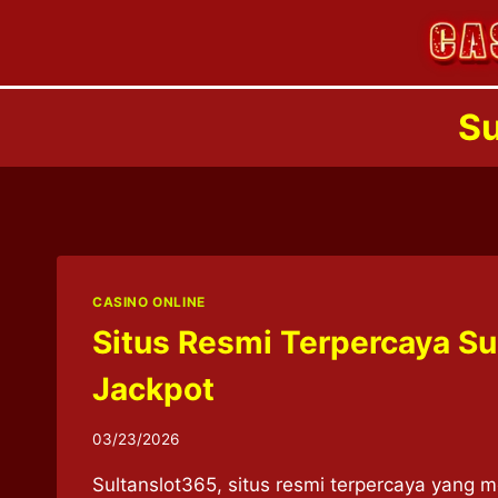
Skip
to
content
Su
CASINO ONLINE
Situs Resmi Terpercaya S
Jackpot
By
03/23/2026
admincdftzs
Sultanslot365, situs resmi terpercaya yang