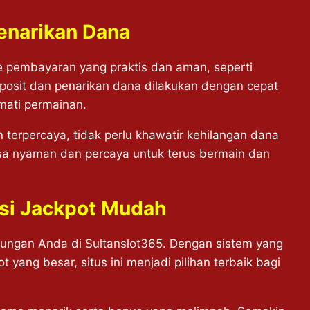
enarikan Dana
 pembayaran yang praktis dan aman, seperti
deposit dan penarikan dana dilakukan dengan cepat
mati permainan.
 terpercaya, tidak perlu khawatir kehilangan dana
sa nyaman dan percaya untuk terus bermain dan
si Jackpot Mudah
ungan Anda di Sultanslot365. Dengan sistem yang
 yang besar, situs ini menjadi pilihan terbaik bagi