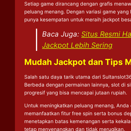
Setiap game dirancang dengan grafis menaw
peluang menang. Dengan variasi game yang b
punya kesempatan untuk meraih jackpot besa
Baca Juga:
Situs Resmi H
Jackpot Lebih Sering
Mudah Jackpot dan Tips M
Salah satu daya tarik utama dari Sultanslot
Berbeda dengan permainan lainnya, slot di si
progresif yang bisa mencapai jutaan rupiah.
Untuk meningkatkan peluang menang, Anda 
memanfaatkan fitur free spin serta bonus dep
menetapkan batas kemenangan serta kekala
tetap menyenangkan dan tidak merugikan.