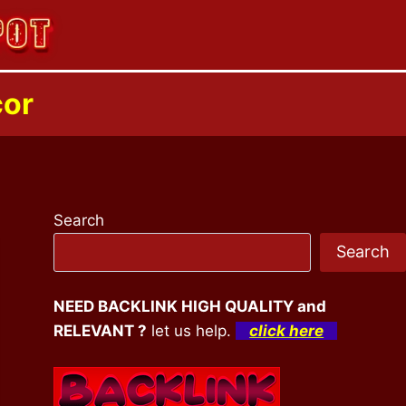
cor
Search
Search
NEED BACKLINK HIGH QUALITY and
RELEVANT ?
let us help.
click here