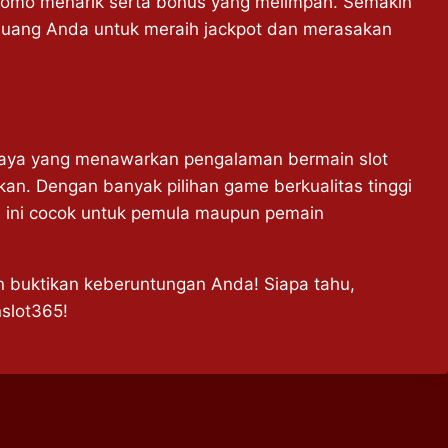
promo menarik serta bonus yang melimpah. Semakin
eluang Anda untuk meraih jackpot dan merasakan
rcaya yang menawarkan pengalaman bermain slot
n. Dengan banyak pilihan game berkualitas tinggi
us ini cocok untuk pemula maupun pemain
n buktikan keberuntungan Anda! Siapa tahu,
slot365!