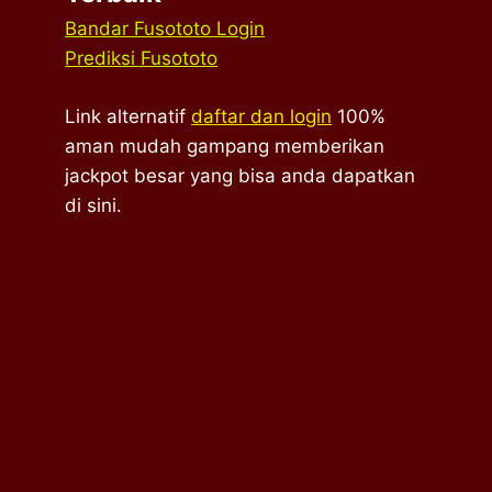
Bandar Fusototo Login
Prediksi Fusototo
Link alternatif
daftar dan login
100%
aman mudah gampang memberikan
jackpot besar yang bisa anda dapatkan
di sini.