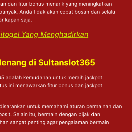
an dan fitur bonus menarik yang meningkatkan
anyak, Anda tidak akan cepat bosan dan selalu
r kapan saja.
aitogel Yang Menghadirkan
enang di Sultanslot365
365 adalah kemudahan untuk meraih jackpot.
tus ini menawarkan fitur bonus dan jackpot
disarankan untuk memahami aturan permainan dan
osit. Selain itu, bermain dengan bijak dan
han sangat penting agar pengalaman bermain