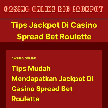
Skip
to
content
Tips Jackpot Di Casino
Spread Bet Roulette
CASINO ONLINE
Tips Mudah
Mendapatkan Jackpot Di
Casino Spread Bet
Roulette