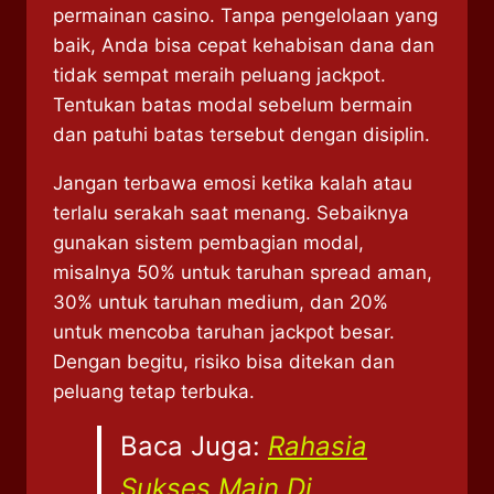
permainan casino. Tanpa pengelolaan yang
baik, Anda bisa cepat kehabisan dana dan
tidak sempat meraih peluang jackpot.
Tentukan batas modal sebelum bermain
dan patuhi batas tersebut dengan disiplin.
Jangan terbawa emosi ketika kalah atau
terlalu serakah saat menang. Sebaiknya
gunakan sistem pembagian modal,
misalnya 50% untuk taruhan spread aman,
30% untuk taruhan medium, dan 20%
untuk mencoba taruhan jackpot besar.
Dengan begitu, risiko bisa ditekan dan
peluang tetap terbuka.
Baca Juga:
Rahasia
Sukses Main Di