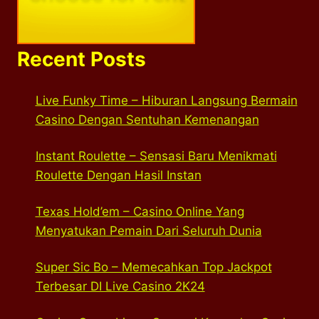
Recent Posts
Live Funky Time – Hiburan Langsung Bermain
Casino Dengan Sentuhan Kemenangan
Instant Roulette – Sensasi Baru Menikmati
Roulette Dengan Hasil Instan
Texas Hold’em – Casino Online Yang
Menyatukan Pemain Dari Seluruh Dunia
Super Sic Bo – Memecahkan Top Jackpot
Terbesar DI Live Casino 2K24