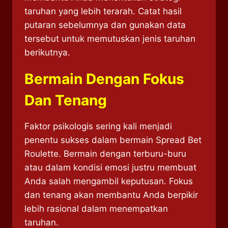
taruhan yang lebih terarah. Catat hasil
putaran sebelumnya dan gunakan data
tersebut untuk memutuskan jenis taruhan
berikutnya.
Bermain Dengan Fokus
Dan Tenang
Faktor psikologis sering kali menjadi
penentu sukses dalam bermain Spread Bet
Roulette. Bermain dengan terburu-buru
atau dalam kondisi emosi justru membuat
Anda salah mengambil keputusan. Fokus
dan tenang akan membantu Anda berpikir
lebih rasional dalam menempatkan
taruhan.