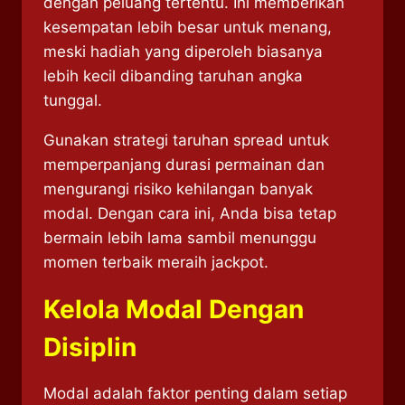
dengan peluang tertentu. Ini memberikan
kesempatan lebih besar untuk menang,
meski hadiah yang diperoleh biasanya
lebih kecil dibanding taruhan angka
tunggal.
Gunakan strategi taruhan spread untuk
memperpanjang durasi permainan dan
mengurangi risiko kehilangan banyak
modal. Dengan cara ini, Anda bisa tetap
bermain lebih lama sambil menunggu
momen terbaik meraih jackpot.
Kelola Modal Dengan
Disiplin
Modal adalah faktor penting dalam setiap