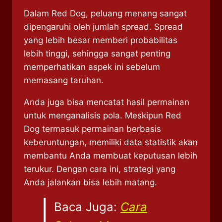
Dalam Red Dog, peluang menang sangat
dipengaruhi oleh jumlah spread. Spread
yang lebih besar memberi probabilitas
lebih tinggi, sehingga sangat penting
memperhatikan aspek ini sebelum
memasang taruhan.
Anda juga bisa mencatat hasil permainan
untuk menganalisis pola. Meskipun Red
Dog termasuk permainan berbasis
keberuntungan, memiliki data statistik akan
membantu Anda membuat keputusan lebih
terukur. Dengan cara ini, strategi yang
Anda jalankan bisa lebih matang.
Baca Juga:
Cara