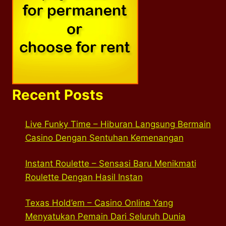
Recent Posts
Live Funky Time – Hiburan Langsung Bermain
Casino Dengan Sentuhan Kemenangan
Instant Roulette – Sensasi Baru Menikmati
Roulette Dengan Hasil Instan
Texas Hold’em – Casino Online Yang
Menyatukan Pemain Dari Seluruh Dunia