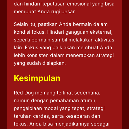
dan hindari keputusan emosional yang bisa
membuat Anda rugi besar.
Selain itu, pastikan Anda bermain dalam
kondisi fokus. Hindari gangguan eksternal,
seperti bermain sambil melakukan aktivitas
lain. Fokus yang baik akan membuat Anda
lebih konsisten dalam menerapkan strategi
yang sudah disiapkan.
Kesimpulan
Red Dog memang terlihat sederhana,
namun dengan pemahaman aturan,
pengelolaan modal yang tepat, strategi
taruhan cerdas, serta kesabaran dan
fokus, Anda bisa menjadikannya sebagai