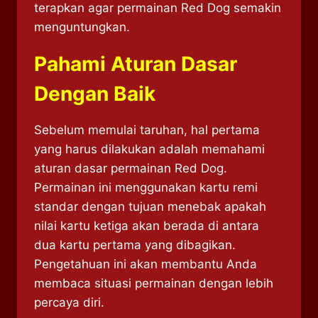
terapkan agar permainan Red Dog semakin
menguntungkan.
Pahami Aturan Dasar
Dengan Baik
Sebelum memulai taruhan, hal pertama
yang harus dilakukan adalah memahami
aturan dasar permainan Red Dog.
Permainan ini menggunakan kartu remi
standar dengan tujuan menebak apakah
nilai kartu ketiga akan berada di antara
dua kartu pertama yang dibagikan.
Pengetahuan ini akan membantu Anda
membaca situasi permainan dengan lebih
percaya diri.