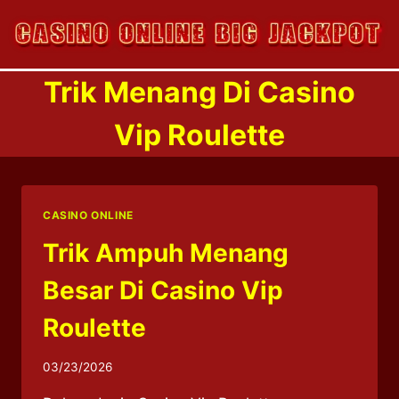
Skip
to
content
Trik Menang Di Casino
Vip Roulette
CASINO ONLINE
Trik Ampuh Menang
Besar Di Casino Vip
Roulette
By
03/23/2026
admincdftzs