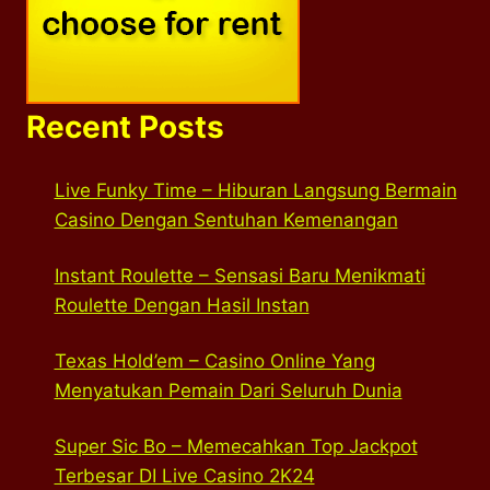
Recent Posts
Live Funky Time – Hiburan Langsung Bermain
Casino Dengan Sentuhan Kemenangan
Instant Roulette – Sensasi Baru Menikmati
Roulette Dengan Hasil Instan
Texas Hold’em – Casino Online Yang
Menyatukan Pemain Dari Seluruh Dunia
Super Sic Bo – Memecahkan Top Jackpot
Terbesar DI Live Casino 2K24