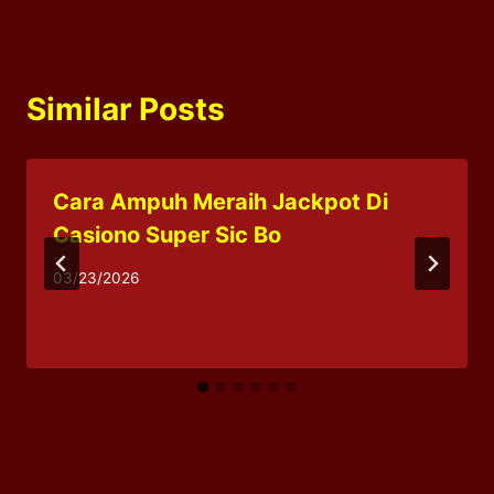
Similar Posts
Cara Ampuh Meraih Jackpot Di
Casiono Super Sic Bo
By
03/23/2026
admincdftzs