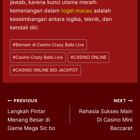
jawab, karena kunci utama meraih
kemenangan dalam
togel macau
adalah
keseimbangan antara logika, teknik, dan
kendali diri.
Post
#
Bernain di Casino Crazy Balls Live
Tags:
#
Casino Crazy Balls Live
#
CASINO ONLINE
#
CASINO ONLINE BIG JACKPOT
Post
PREVIOUS
NEXT
Langkah Pintar
Rahasia Sukses Main
navigation
Menang Besar di
Di Casino Mini
Game Mega Sic bo
Baccarat