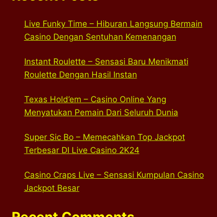
Live Funky Time – Hiburan Langsung Bermain
Casino Dengan Sentuhan Kemenangan
Instant Roulette – Sensasi Baru Menikmati
Roulette Dengan Hasil Instan
Texas Hold’em – Casino Online Yang
Menyatukan Pemain Dari Seluruh Dunia
Super Sic Bo – Memecahkan Top Jackpot
Terbesar DI Live Casino 2K24
Casino Craps Live – Sensasi Kumpulan Casino
Jackpot Besar