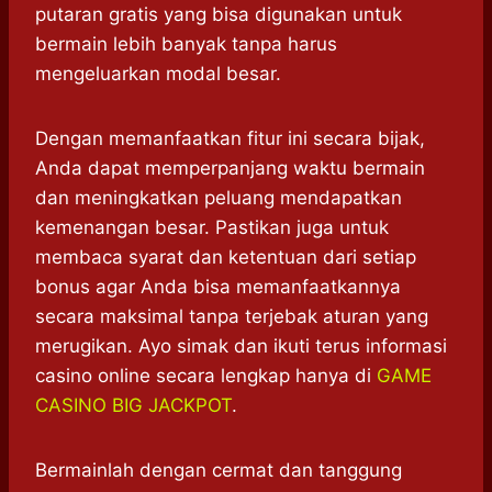
putaran gratis yang bisa digunakan untuk
bermain lebih banyak tanpa harus
mengeluarkan modal besar.
Dengan memanfaatkan fitur ini secara bijak,
Anda dapat memperpanjang waktu bermain
dan meningkatkan peluang mendapatkan
kemenangan besar. Pastikan juga untuk
membaca syarat dan ketentuan dari setiap
bonus agar Anda bisa memanfaatkannya
secara maksimal tanpa terjebak aturan yang
merugikan. Ayo simak dan ikuti terus informasi
casino online secara lengkap hanya di
GAME
CASINO BIG JACKPOT
.
Bermainlah dengan cermat dan tanggung