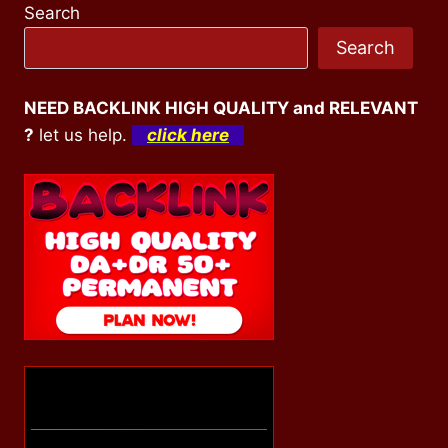
Search
Search
NEED BACKLINK HIGH QUALITY and RELEVANT
?
let us help.
click here