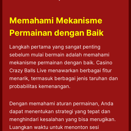
Memahami Mekanisme
Permainan dengan Baik
Langkah pertama yang sangat penting
sebelum mulai bermain adalah memahami
mekanisme permainan dengan baik. Casino
Crazy Balls Live menawarkan berbagai fitur
menarik, termasuk berbagai jenis taruhan dan
probabilitas kemenangan.
Dengan memahami aturan permainan, Anda
dapat menentukan strategi yang tepat dan
menghindari kesalahan yang bisa merugikan.
Luangkan waktu untuk menonton sesi