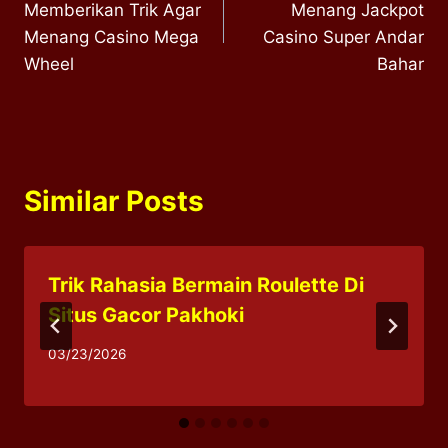
Memberikan Trik Agar
Menang Jackpot
Menang Casino Mega
Casino Super Andar
Wheel
Bahar
Similar Posts
Trik Rahasia Bermain Roulette Di
Situs Gacor Pakhoki
By
03/23/2026
admincdftzs