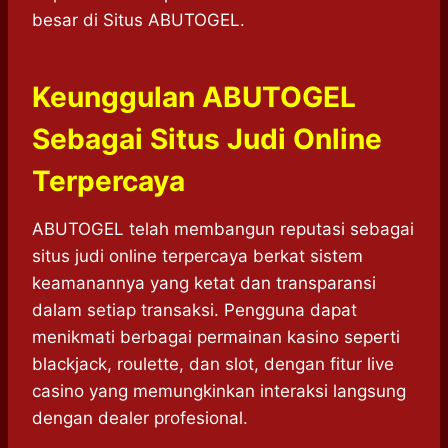
besar di Situs ABUTOGEL.
Keunggulan ABUTOGEL
Sebagai Situs Judi Online
Terpercaya
ABUTOGEL telah membangun reputasi sebagai
situs judi online terpercaya berkat sistem
keamanannya yang ketat dan transparansi
dalam setiap transaksi. Pengguna dapat
menikmati berbagai permainan kasino seperti
blackjack, roulette, dan slot, dengan fitur live
casino yang memungkinkan interaksi langsung
dengan dealer profesional.