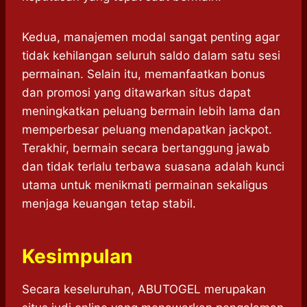
Kedua, manajemen modal sangat penting agar
tidak kehilangan seluruh saldo dalam satu sesi
permainan. Selain itu, memanfaatkan bonus
dan promosi yang ditawarkan situs dapat
meningkatkan peluang bermain lebih lama dan
memperbesar peluang mendapatkan jackpot.
Terakhir, bermain secara bertanggung jawab
dan tidak terlalu terbawa suasana adalah kunci
utama untuk menikmati permainan sekaligus
menjaga keuangan tetap stabil.
Kesimpulan
Secara keseluruhan, ABUTOGEL merupakan