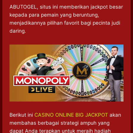
h
a
e
e
k
i
a
c
s
l
y
n
ABUTOGEL, situs ini memberikan jackpot besar
t
e
s
e
p
e
kepada para pemain yang beruntung,
s
b
e
g
e
menjadikannya pilihan favorit bagi pecinta judi
A
o
n
r
daring.
p
o
g
a
p
k
e
m
r
Berikut ini
CASINO ONLINE BIG JACKPOT
akan
membahas berbagai strategi ampuh yang
dapat Anda terapkan untuk meraih hadiah