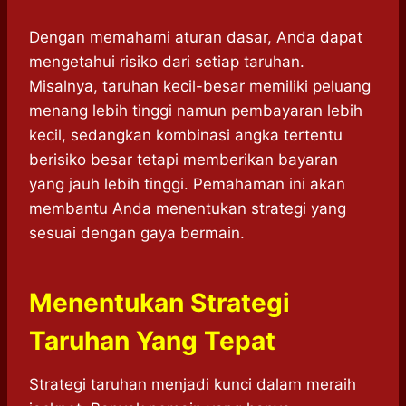
Dengan memahami aturan dasar, Anda dapat
mengetahui risiko dari setiap taruhan.
Misalnya, taruhan kecil-besar memiliki peluang
menang lebih tinggi namun pembayaran lebih
kecil, sedangkan kombinasi angka tertentu
berisiko besar tetapi memberikan bayaran
yang jauh lebih tinggi. Pemahaman ini akan
membantu Anda menentukan strategi yang
sesuai dengan gaya bermain.
Menentukan Strategi
Taruhan Yang Tepat
Strategi taruhan menjadi kunci dalam meraih