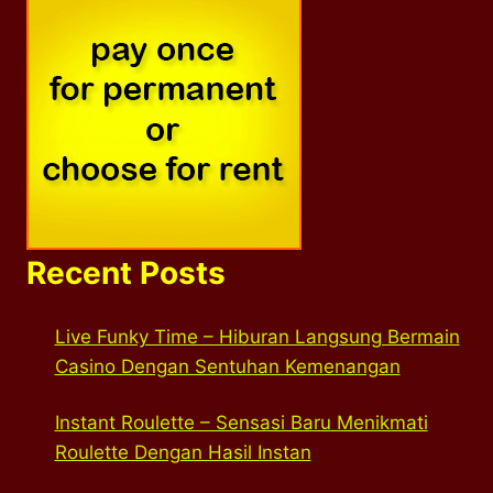
Recent Posts
Live Funky Time – Hiburan Langsung Bermain
Casino Dengan Sentuhan Kemenangan
Instant Roulette – Sensasi Baru Menikmati
Roulette Dengan Hasil Instan