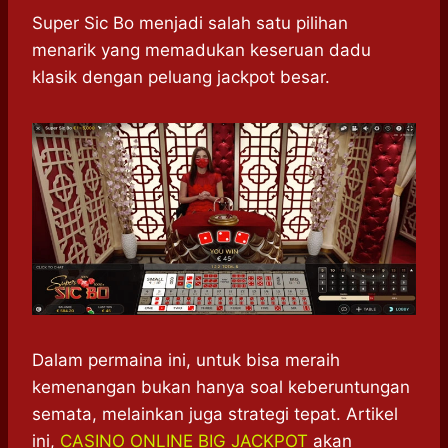
h
a
e
e
k
i
a
c
s
l
y
n
Super Sic Bo menjadi salah satu pilihan
t
e
s
e
p
e
menarik yang memadukan keseruan dadu
s
b
e
g
e
klasik dengan peluang jackpot besar.
A
o
n
r
p
o
g
a
p
k
e
m
r
Dalam permaina ini, untuk bisa meraih
kemenangan bukan hanya soal keberuntungan
semata, melainkan juga strategi tepat. Artikel
ini,
CASINO ONLINE BIG JACKPOT
akan