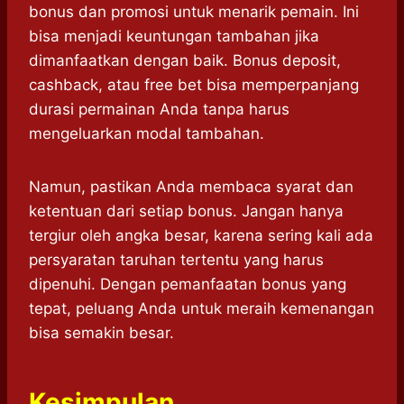
bonus dan promosi untuk menarik pemain. Ini
bisa menjadi keuntungan tambahan jika
dimanfaatkan dengan baik. Bonus deposit,
cashback, atau free bet bisa memperpanjang
durasi permainan Anda tanpa harus
mengeluarkan modal tambahan.
Namun, pastikan Anda membaca syarat dan
ketentuan dari setiap bonus. Jangan hanya
tergiur oleh angka besar, karena sering kali ada
persyaratan taruhan tertentu yang harus
dipenuhi. Dengan pemanfaatan bonus yang
tepat, peluang Anda untuk meraih kemenangan
bisa semakin besar.
Kesimpulan