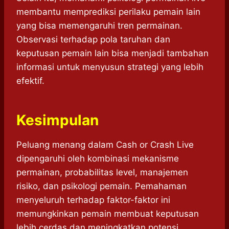
membantu memprediksi perilaku pemain lain
yang bisa memengaruhi tren permainan.
Observasi terhadap pola taruhan dan
keputusan pemain lain bisa menjadi tambahan
informasi untuk menyusun strategi yang lebih
efektif.
Kesimpulan
Peluang menang dalam Cash or Crash Live
dipengaruhi oleh kombinasi mekanisme
permainan, probabilitas level, manajemen
risiko, dan psikologi pemain. Pemahaman
menyeluruh terhadap faktor-faktor ini
memungkinkan pemain membuat keputusan
lebih cerdas dan meningkatkan potensi