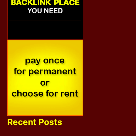
Recent Posts