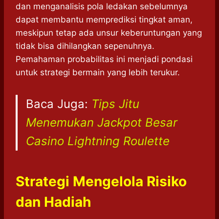
dan menganalisis pola ledakan sebelumnya
dapat membantu memprediksi tingkat aman,
meskipun tetap ada unsur keberuntungan yang
tidak bisa dihilangkan sepenuhnya.
Pemahaman probabilitas ini menjadi pondasi
untuk strategi bermain yang lebih terukur.
Baca Juga:
Tips Jitu
Menemukan Jackpot Besar
Casino Lightning Roulette
Strategi Mengelola Risiko
dan Hadiah