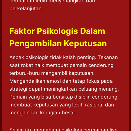
permainan lebih menyenangkan dan
berkelanjutan.
Faktor Psikologis Dalam
Pengambilan Keputusan
Aspek psikologis tidak kalah penting. Tekanan
saat roket naik membuat pemain cenderung
terburu-buru mengambil keputusan.
Mengendalikan emosi dan tetap fokus pada
strategi dapat meningkatkan peluang menang.
Pemain yang bisa bersikap disiplin cenderung
membuat keputusan yang lebih rasional dan
menghindari kerugian besar.
Selain itu, memahami psikologi permainan live