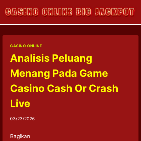
Skip
to
content
CASINO ONLINE
Analisis Peluang
Menang Pada Game
Casino Cash Or Crash
Live
03/23/2026
Bagikan