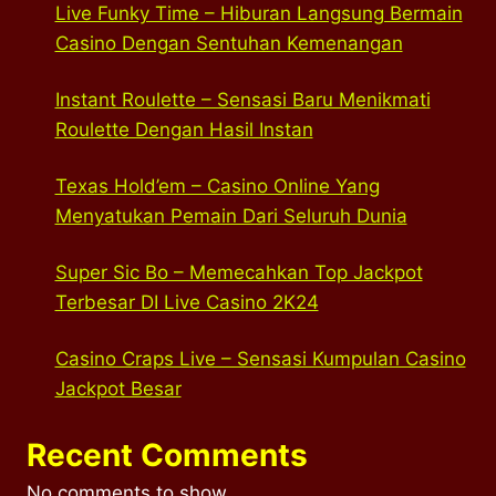
Live Funky Time – Hiburan Langsung Bermain
Casino Dengan Sentuhan Kemenangan
Instant Roulette – Sensasi Baru Menikmati
Roulette Dengan Hasil Instan
Texas Hold’em – Casino Online Yang
Menyatukan Pemain Dari Seluruh Dunia
Super Sic Bo – Memecahkan Top Jackpot
Terbesar DI Live Casino 2K24
Casino Craps Live – Sensasi Kumpulan Casino
Jackpot Besar
Recent Comments
No comments to show.