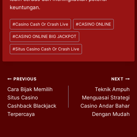
keuntungan.
Post
#
Casino Cash Or Crash Live
#
CASINO ONLINE
Tags:
#
CASINO ONLINE BIG JACKPOT
#
Situs Casino Cash Or Crash Live
Post
PREVIOUS
NEXT
Cara Bijak Memilih
Teknik Ampuh
navigation
Situs Casino
Menguasai Strategi
Cashback Blackjack
Casino Andar Bahar
Terpercaya
Dengan Mudah