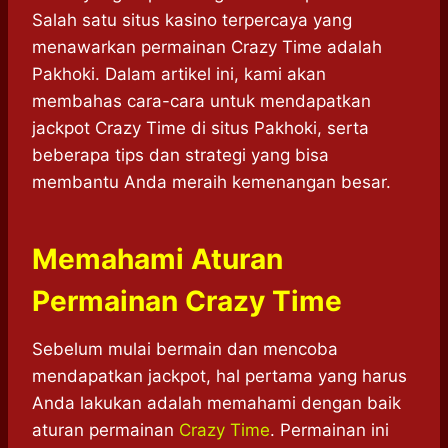
Salah satu situs kasino terpercaya yang
menawarkan permainan Crazy Time adalah
Pakhoki. Dalam artikel ini, kami akan
membahas cara-cara untuk mendapatkan
jackpot Crazy Time di situs Pakhoki, serta
beberapa tips dan strategi yang bisa
membantu Anda meraih kemenangan besar.
Memahami Aturan
Permainan Crazy Time
Sebelum mulai bermain dan mencoba
mendapatkan jackpot, hal pertama yang harus
Anda lakukan adalah memahami dengan baik
aturan permainan
Crazy Time
. Permainan ini