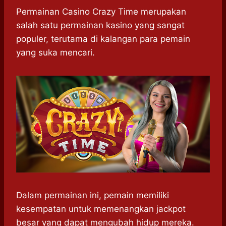
h
a
e
e
k
i
a
c
s
l
y
n
Permainan Casino Crazy Time merupakan
t
e
s
e
p
e
salah satu permainan kasino yang sangat
s
b
e
g
e
populer, terutama di kalangan para pemain
A
o
n
r
yang suka mencari.
p
o
g
a
p
k
e
m
r
Dalam permainan ini, pemain memiliki
kesempatan untuk memenangkan jackpot
besar yang dapat mengubah hidup mereka.