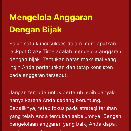
Mengelola Anggaran
Dengan Bijak
Salah satu kunci sukses dalam mendapatkan
jackpot Crazy Time adalah mengelola anggaran
dengan bijak. Tentukan batas maksimal yang
ingin Anda pertaruhkan dan tetap konsisten
pada anggaran tersebut.
Jangan tergoda untuk bertaruh lebih banyak
hanya karena Anda sedang beruntung.
Sebaliknya, tetap fokus pada strategi taruhan
yang telah Anda tentukan sebelumnya. Dengan
pengelolaan anggaran yang baik, Anda dapat