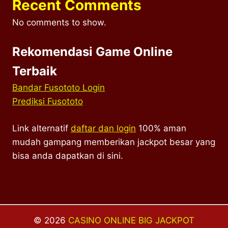
Recent Comments
No comments to show.
Rekomendasi Game Online
Terbaik
Bandar Fusototo Login
Prediksi Fusototo
Link alternatif
daftar dan login
100% aman
mudah gampang memberikan jackpot besar yang
bisa anda dapatkan di sini.
© 2026
CASINO ONLINE BIG JACKPOT