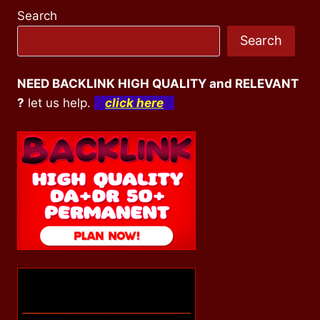
Search
Search
NEED BACKLINK HIGH QUALITY and RELEVANT
?
let us help.
click here