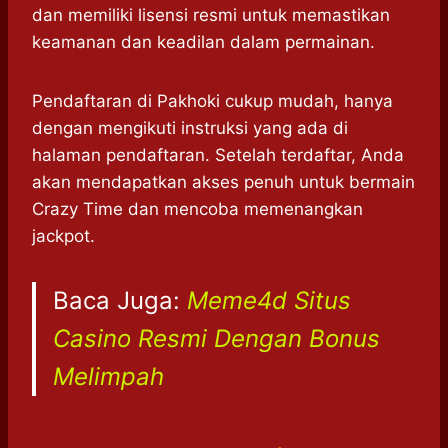
dan memiliki lisensi resmi untuk memastikan
keamanan dan keadilan dalam permainan.
Pendaftaran di Pakhoki cukup mudah, hanya
dengan mengikuti instruksi yang ada di
halaman pendaftaran. Setelah terdaftar, Anda
akan mendapatkan akses penuh untuk bermain
Crazy Time dan mencoba memenangkan
jackpot.
Baca Juga:
Meme4d Situs
Casino Resmi Dengan Bonus
Melimpah