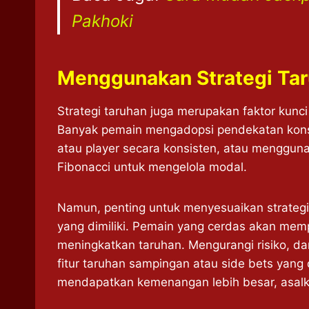
Pakhoki
Menggunakan Strategi Tar
Strategi taruhan juga merupakan faktor kunc
Banyak pemain mengadopsi pendekatan konse
atau player secara konsisten, atau mengguna
Fibonacci untuk mengelola modal.
Namun, penting untuk menyesuaikan strategi
yang dimiliki. Pemain yang cerdas akan memp
meningkatkan taruhan. Mengurangi risiko, da
fitur taruhan sampingan atau side bets yan
mendapatkan kemenangan lebih besar, asalk