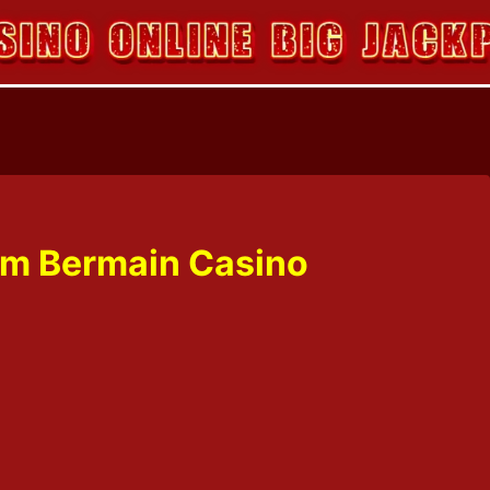
am Bermain Casino