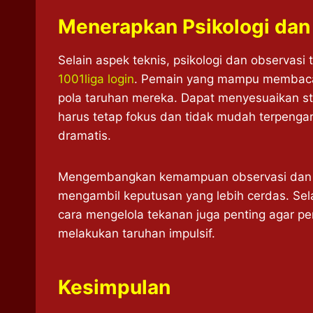
Menerapkan Psikologi dan
Selain aspek teknis, psikologi dan observas
1001liga login
. Pemain yang mampu membaca
pola taruhan mereka. Dapat menyesuaikan stra
harus tetap fokus dan tidak mudah terpenga
dramatis.
Mengembangkan kemampuan observasi dan 
mengambil keputusan yang lebih cerdas. Sela
cara mengelola tekanan juga penting agar pe
melakukan taruhan impulsif.
Kesimpulan