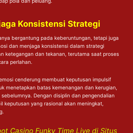
ap pola dan peluang.
aga Konsistensi Strategi
anya bergantung pada keberuntungan, tetapi juga
i dan menjaga konsistensi dalam strategi
kan ketegangan dan tekanan, terutama saat proses
ara perlahan.
 emosi cenderung membuat keputusan impulsif
ntuk menetapkan batas kemenangan dan kerugian,
ng sebelumnya. Dengan disiplin dan pengendalian
il keputusan yang rasional akan meningkat,
g.
t Casino Funky Time Live di Situs