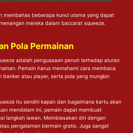
n membahas beberapa kunci utama yang dapat
menangan mereka dalam baccarat squeeze.
an Pola Permainan
queeze adalah penguasaan penuh terhadap aturan
rmainan. Pemain harus memahami cara membaca
 banker atau player, serta pola yang mungkin
queeze itu sendiri kapan dan bagaimana kartu akan
huan mendalam ini, pemain dapat membuat
asi langkah lawan. Membiasakan diri dengan
 atau pengalaman bermain gratis. Juga sangat