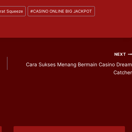
rat Squeeze
#
CASINO ONLINE BIG JACKPOT
NEXT
Cara Sukses Menang Bermain Casino Dream
Catcher