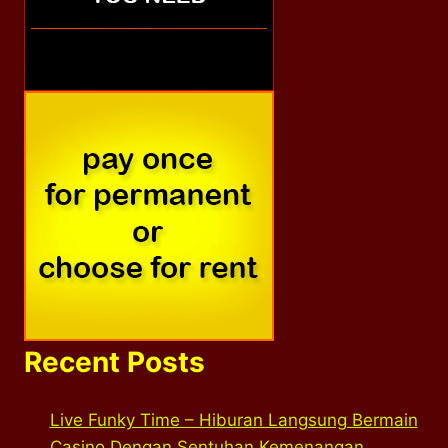
Recent Posts
Live Funky Time – Hiburan Langsung Bermain
Casino Dengan Sentuhan Kemenangan