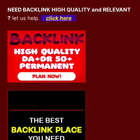
NEED BACKLINK HIGH QUALITY and RELEVANT
?
let us help.
click here