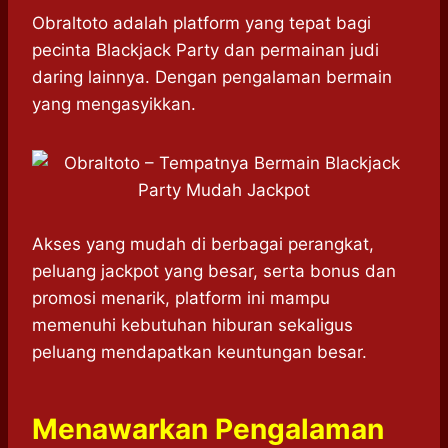
h
a
e
e
k
i
a
c
s
l
y
n
Obraltoto adalah platform yang tepat bagi
t
e
s
e
p
e
pecinta Blackjack Party dan permainan judi
s
b
e
g
e
daring lainnya. Dengan pengalaman bermain
A
o
n
r
yang mengasyikkan.
p
o
g
a
p
k
e
m
r
Akses yang mudah di berbagai perangkat,
peluang jackpot yang besar, serta bonus dan
promosi menarik, platform ini mampu
memenuhi kebutuhan hiburan sekaligus
peluang mendapatkan keuntungan besar.
Menawarkan Pengalaman