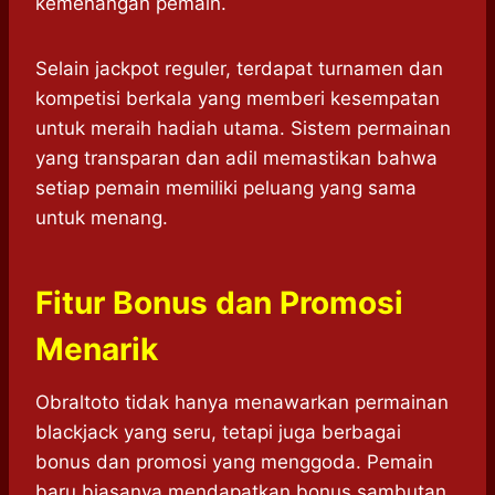
kemenangan pemain.
Selain jackpot reguler, terdapat turnamen dan
kompetisi berkala yang memberi kesempatan
untuk meraih hadiah utama. Sistem permainan
yang transparan dan adil memastikan bahwa
setiap pemain memiliki peluang yang sama
untuk menang.
Fitur Bonus dan Promosi
Menarik
Obraltoto tidak hanya menawarkan permainan
blackjack yang seru, tetapi juga berbagai
bonus dan promosi yang menggoda. Pemain
baru biasanya mendapatkan bonus sambutan