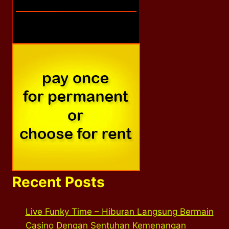
Recent Posts
Live Funky Time – Hiburan Langsung Bermain
Casino Dengan Sentuhan Kemenangan