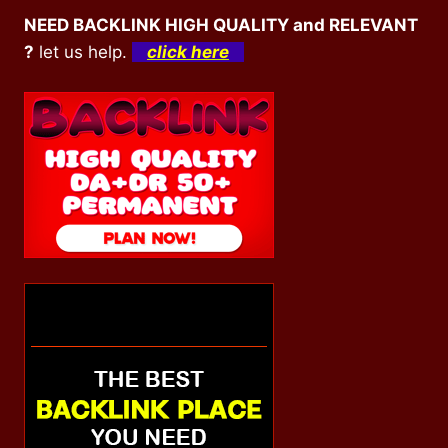
NEED BACKLINK HIGH QUALITY and RELEVANT
?
let us help.
click here