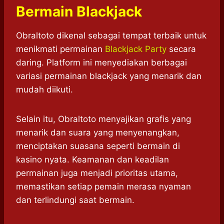
Bermain Blackjack
Obraltoto dikenal sebagai tempat terbaik untuk
menikmati permainan
Blackjack Party
secara
daring. Platform ini menyediakan berbagai
variasi permainan blackjack yang menarik dan
mudah diikuti.
Selain itu, Obraltoto menyajikan grafis yang
menarik dan suara yang menyenangkan,
menciptakan suasana seperti bermain di
kasino nyata. Keamanan dan keadilan
permainan juga menjadi prioritas utama,
memastikan setiap pemain merasa nyaman
dan terlindungi saat bermain.