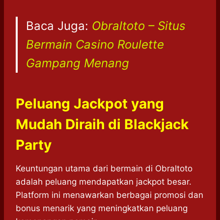
Baca Juga:
Obraltoto – Situs
Bermain Casino Roulette
Gampang Menang
Peluang Jackpot yang
Mudah Diraih di Blackjack
Party
Keuntungan utama dari bermain di Obraltoto
adalah peluang mendapatkan jackpot besar.
Platform ini menawarkan berbagai promosi dan
bonus menarik yang meningkatkan peluang