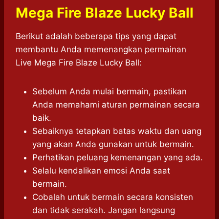
Mega Fire Blaze Lucky Ball
Berikut adalah beberapa tips yang dapat
membantu Anda memenangkan permainan
Live Mega Fire Blaze Lucky Ball:
Sebelum Anda mulai bermain, pastikan
Anda memahami aturan permainan secara
baik.
Sebaiknya tetapkan batas waktu dan uang
yang akan Anda gunakan untuk bermain.
Perhatikan peluang kemenangan yang ada.
Selalu kendalikan emosi Anda saat
bermain.
Cobalah untuk bermain secara konsisten
dan tidak serakah. Jangan langsung