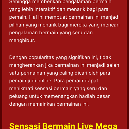
Sehingga memberikan pengalaman bermain
yang lebih interaktif dan menarik bagi para
pemain. Hal ini membuat permainan ini menjadi
pilihan yang menarik bagi mereka yang mencari
pengalaman bermain yang seru dan
menghibur.
Dengan popularitas yang signifikan ini, tidak
mengherankan jika permainan ini menjadi salah
satu permainan yang paling dicari oleh para
pemain judi online. Para pemain dapat
menikmati sensasi bermain yang seru dan
peluang untuk memenangkan hadiah besar
dengan memainkan permainan ini.
Sensasi Bermain Live Mega