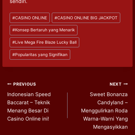
sendiri.
Post
#
CASINO ONLINE
#
CASINO ONLINE BIG JACKPOT
Tags:
#
Konsep Bertaruh yang Menarik
#
Live Mega Fire Blaze Lucky Ball
#
Popularitas yang Signifikan
Post
PREVIOUS
NEXT
Indonesian Speed
Sweet Bonanza
navigation
Baccarat – Teknik
Candyland –
Menang Besar Di
Menggulirkan Roda
Casino Online ini!
Warna-Warni Yang
Mengasyikkan