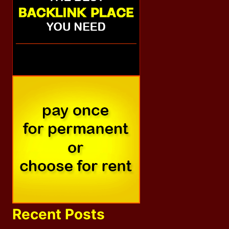
Recent Posts