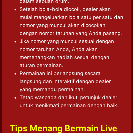
dalam sebuah drum.
Setelah bola-bola diocok, dealer akan
mulai mengeluarkan bola satu per satu dan
nomor yang muncul akan dicocokan
dengan nomor taruhan yang Anda pasang.
Jika nomor yang muncul sesuai dengan
nomor taruhan Anda, Anda akan
memenangkan hadiah sesuai dengan
aturan permainan.
Permainan ini berlangsung secara
langsung dan interaktif dengan dealer
yang memandu permainan.
Tetap waspada dan ikuti petunjuk dealer
untuk menikmati permainan dengan baik.
Tips Menang Bermain Live