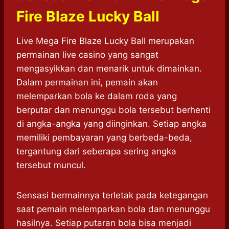
Fire Blaze Lucky Ball
Live Mega Fire Blaze Lucky Ball merupakan
permainan live casino yang sangat
mengasyikkan dan menarik untuk dimainkan.
Dalam permainan ini, pemain akan
melemparkan bola ke dalam roda yang
berputar dan menunggu bola tersebut berhenti
di angka-angka yang diinginkan. Setiap angka
memiliki pembayaran yang berbeda-beda,
tergantung dari seberapa sering angka
tersebut muncul.
Sensasi bermainnya terletak pada ketegangan
saat pemain melemparkan bola dan menunggu
hasilnya. Setiap putaran bola bisa menjadi