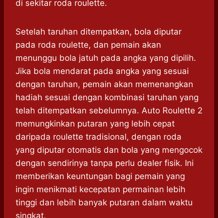
di sekitar roda roulette.
Setelah taruhan ditempatkan, bola diputar
pada roda roulette, dan pemain akan
menunggu bola jatuh pada angka yang dipilih.
Jika bola mendarat pada angka yang sesuai
dengan taruhan, pemain akan memenangkan
hadiah sesuai dengan kombinasi taruhan yang
telah ditempatkan sebelumnya. Auto Roulette 2
memungkinkan putaran yang lebih cepat
daripada roulette tradisional, dengan roda
yang diputar otomatis dan bola yang mengocok
dengan sendirinya tanpa perlu dealer fisik. Ini
memberikan keuntungan bagi pemain yang
ingin menikmati kecepatan permainan lebih
tinggi dan lebih banyak putaran dalam waktu
singkat.