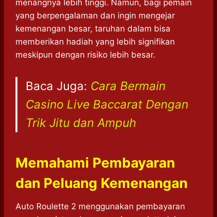
menangnya lebih tinggi. Namun, bagi pemain
yang berpengalaman dan ingin mengejar
kemenangan besar, taruhan dalam bisa
memberikan hadiah yang lebih signifikan
meskipun dengan risiko lebih besar.
Baca Juga:
Cara Bermain
Casino Live Baccarat Dengan
Trik Jitu dan Ampuh
Memahami Pembayaran
dan Peluang Kemenangan
Auto Roulette 2 menggunakan pembayaran