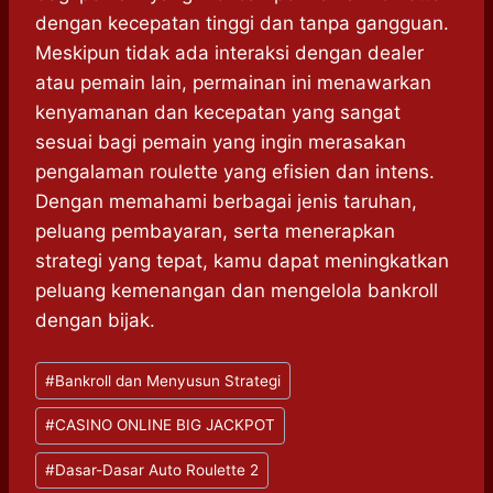
dengan kecepatan tinggi dan tanpa gangguan.
Meskipun tidak ada interaksi dengan dealer
atau pemain lain, permainan ini menawarkan
kenyamanan dan kecepatan yang sangat
sesuai bagi pemain yang ingin merasakan
pengalaman roulette yang efisien dan intens.
Dengan memahami berbagai jenis taruhan,
peluang pembayaran, serta menerapkan
strategi yang tepat, kamu dapat meningkatkan
peluang kemenangan dan mengelola bankroll
dengan bijak.
Post
#
Bankroll dan Menyusun Strategi
Tags:
#
CASINO ONLINE BIG JACKPOT
#
Dasar-Dasar Auto Roulette 2