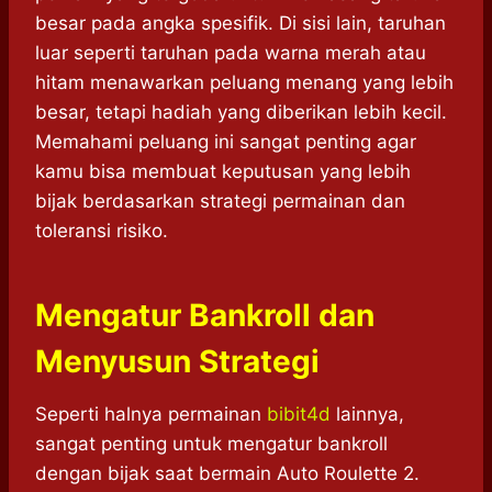
besar pada angka spesifik. Di sisi lain, taruhan
luar seperti taruhan pada warna merah atau
hitam menawarkan peluang menang yang lebih
besar, tetapi hadiah yang diberikan lebih kecil.
Memahami peluang ini sangat penting agar
kamu bisa membuat keputusan yang lebih
bijak berdasarkan strategi permainan dan
toleransi risiko.
Mengatur Bankroll dan
Menyusun Strategi
Seperti halnya permainan
bibit4d
lainnya,
sangat penting untuk mengatur bankroll
dengan bijak saat bermain Auto Roulette 2.