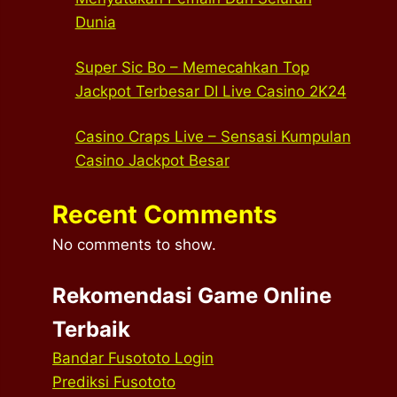
Dunia
Super Sic Bo – Memecahkan Top
Jackpot Terbesar DI Live Casino 2K24
Casino Craps Live – Sensasi Kumpulan
Casino Jackpot Besar
Recent Comments
No comments to show.
Rekomendasi Game Online
Terbaik
Bandar Fusototo Login
Prediksi Fusototo