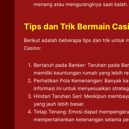
menang atau menguranginya saat kalah.
Tips dan Trik Bermain Cas
Berikut adalah beberapa tips dan trik untu
Casino:
Bertaruh pada Banker: Taruhan pada Ba
memiliki keuntungan rumah yang lebih r
Perhatikan Pola Kemenangan: Banyak ka
informasi ini untuk menyesuaikan strateg
Hindari Taruhan Seri: Meskipun membayar
yang jauh lebih besar.
Tetap Tenang: Emosi dapat mempengaruh
mempertahankan ketenangan selama pe