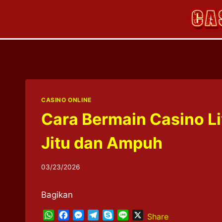
Skip
to
content
CASINO ONLINE
Cara Bermain Casino Li
Jitu dan Ampuh
03/23/2026
Bagikan
W
F
M
T
S
L
X
Share