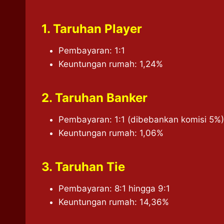
1. Taruhan Player
Pembayaran: 1:1
Keuntungan rumah: 1,24%
2. Taruhan Banker
Pembayaran: 1:1 (dibebankan komisi 5%)
Keuntungan rumah: 1,06%
3. Taruhan Tie
Pembayaran: 8:1 hingga 9:1
Keuntungan rumah: 14,36%