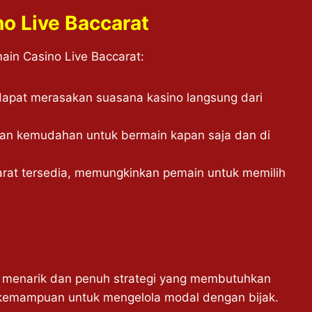
o Live Baccarat
ain Casino Live Baccarat:
apat merasakan suasana kasino langsung dari
an kemudahan untuk bermain kapan saja dan di
carat tersedia, memungkinkan pemain untuk memilih
g menarik dan penuh strategi yang membutuhkan
kemampuan untuk mengelola modal dengan bijak.​