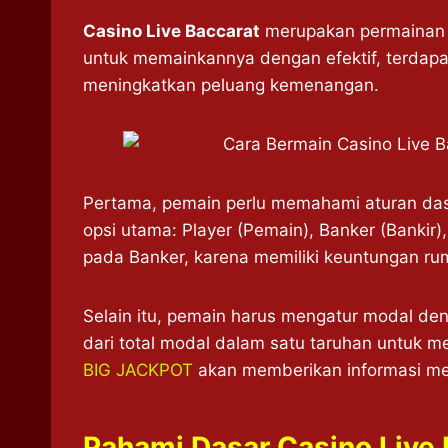
h
a
e
e
k
i
a
c
s
l
y
n
Casino Live Baccarat
merupakan permainan k
t
e
s
e
p
e
untuk memainkannya dengan efektif, terdapat
s
b
e
g
e
meningkatkan peluang kemenangan.
A
o
n
r
p
o
g
a
p
k
e
m
r
Pertama, pemain perlu memahami aturan das
opsi utama: Player (Pemain), Banker (Bankir), 
pada Banker, karena memiliki keuntungan rum
Selain itu, pemain harus mengatur modal den
dari total modal dalam satu taruhan untuk m
BIG JACKPOT
akan memberikan informasi men
Pahami Dasar Casino Live 