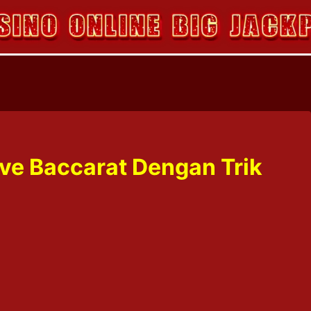
ve Baccarat Dengan Trik