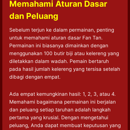
Memahami Aturan Dasar
dan Peluang
Sebelum terjun ke dalam permainan, penting
untuk memahami aturan dasar Fan Tan.
Permainan ini biasanya dimainkan dengan
menggunakan 100 butir biji atau kelereng yang
diletakkan dalam wadah. Pemain bertaruh
pada hasil jumlah kelereng yang tersisa setelah
dibagi dengan empat.
Ada empat kemungkinan hasil: 1, 2, 3, atau 4.
Memahami bagaimana permainan ini berjalan
dan peluang setiap taruhan adalah langkah
pertama yang krusial. Dengan mengetahui
peluang, Anda dapat membuat keputusan yang