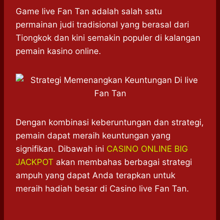
h
a
e
e
k
i
a
c
s
l
y
n
Game live Fan Tan adalah salah satu
t
e
s
e
p
e
permainan judi tradisional yang berasal dari
s
b
e
g
e
Tiongkok dan kini semakin populer di kalangan
A
o
n
r
pemain kasino online.
p
o
g
a
p
k
e
m
r
Dengan kombinasi keberuntungan dan strategi,
pemain dapat meraih keuntungan yang
signifikan. Dibawah ini
CASINO ONLINE BIG
JACKPOT
akan membahas berbagai strategi
ampuh yang dapat Anda terapkan untuk
meraih hadiah besar di Casino live Fan Tan.