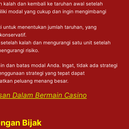
 kalah dan kembali ke taruhan awal setelah
iliki modal yang cukup dan ingin mengimbangi
 untuk menentukan jumlah taruhan, yang
onservatif.
etelah kalah dan mengurangi satu unit setelah
ngurangi risiko.
in dan batas modal Anda. Ingat, tidak ada strategi
ggunaan strategi yang tepat dapat
atkan peluang menang besar.
san Dalam Bermain Casino
ngan Bijak