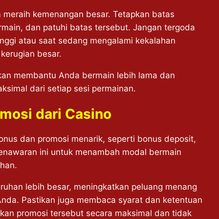
 meraih kemenangan besar. Tetapkan batas
ain, dan patuhi batas tersebut. Jangan tergoda
inggi atau saat sedang mengalami kekalahan
kerugian besar.
akan membantu Anda bermain lebih lama dan
simal dari setiap sesi permainan.
mosi dari Casino
nus dan promosi menarik, seperti bonus deposit,
 penawaran ini untuk menambah modal bermain
han.
aruhan lebih besar, meningkatkan peluang menang
nda. Pastikan juga membaca syarat dan ketentuan
kan promosi tersebut secara maksimal dan tidak