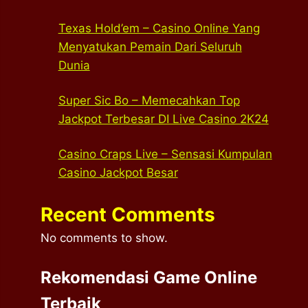
Texas Hold’em – Casino Online Yang
Menyatukan Pemain Dari Seluruh
Dunia
Super Sic Bo – Memecahkan Top
Jackpot Terbesar DI Live Casino 2K24
Casino Craps Live – Sensasi Kumpulan
Casino Jackpot Besar
Recent Comments
No comments to show.
Rekomendasi Game Online
Terbaik