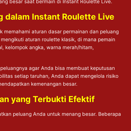
 besar saat bermain di Instant Roulette Live.
 dalam Instant Roulette Live
tuk memahami aturan dasar permainan dan peluang
 mengikuti aturan roulette klasik, di mana pemain
l, kelompok angka, warna merah/hitam,
 dan peluangnya agar Anda bisa membuat keputusan
itas setiap taruhan, Anda dapat mengelola risiko
 mendapatkan kemenangan besar.
an yang Terbukti Efektif
atkan peluang Anda untuk menang besar. Beberapa