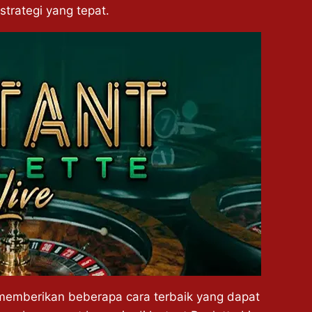
trategi yang tepat.
emberikan beberapa cara terbaik yang dapat