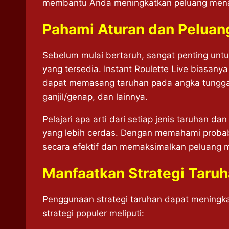
membantu Anda meningkatkan peluang menang
Pahami Aturan dan Peluang
Sebelum mulai bertaruh, sangat penting un
yang tersedia. Instant Roulette Live biasanya
dapat memasang taruhan pada angka tungga
ganjil/genap, dan lainnya.
Pelajari apa arti dari setiap jenis taruhan
yang lebih cerdas. Dengan memahami probabil
secara efektif dan memaksimalkan peluang
Manfaatkan Strategi Taruh
Penggunaan strategi taruhan dapat meningk
strategi populer meliputi: