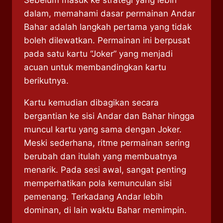
Sebelum masuk ke strategi yang lebih
dalam, memahami dasar permainan Andar
Bahar adalah langkah pertama yang tidak
boleh dilewatkan. Permainan ini berpusat
pada satu kartu “Joker” yang menjadi
acuan untuk membandingkan kartu
berikutnya.
Kartu kemudian dibagikan secara
bergantian ke sisi Andar dan Bahar hingga
muncul kartu yang sama dengan Joker.
Meski sederhana, ritme permainan sering
berubah dan itulah yang membuatnya
menarik. Pada sesi awal, sangat penting
memperhatikan pola kemunculan sisi
pemenang. Terkadang Andar lebih
dominan, di lain waktu Bahar memimpin.