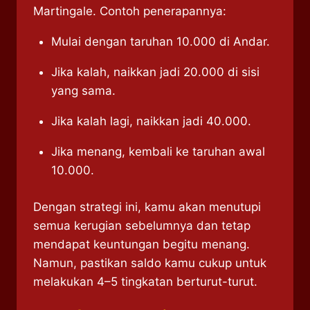
Martingale. Contoh penerapannya:
Mulai dengan taruhan 10.000 di Andar.
Jika kalah, naikkan jadi 20.000 di sisi
yang sama.
Jika kalah lagi, naikkan jadi 40.000.
Jika menang, kembali ke taruhan awal
10.000.
Dengan strategi ini, kamu akan menutupi
semua kerugian sebelumnya dan tetap
mendapat keuntungan begitu menang.
Namun, pastikan saldo kamu cukup untuk
melakukan 4–5 tingkatan berturut-turut.