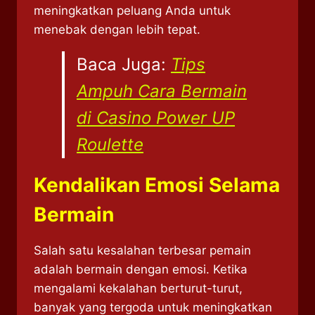
meningkatkan peluang Anda untuk
menebak dengan lebih tepat.
Baca Juga:
Tips
Ampuh Cara Bermain
di Casino Power UP
Roulette
Kendalikan Emosi Selama
Bermain
Salah satu kesalahan terbesar pemain
adalah bermain dengan emosi. Ketika
mengalami kekalahan berturut-turut,
banyak yang tergoda untuk meningkatkan