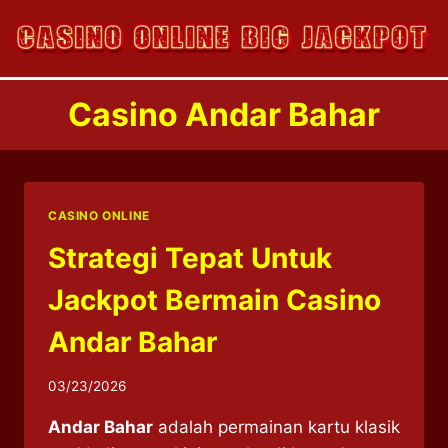
Skip
to
content
Casino Andar Bahar
CASINO ONLINE
Strategi Tepat Untuk
Jackpot Bermain Casino
Andar Bahar
By
03/23/2026
admincdftzs
Andar Bahar
adalah permainan kartu klasik