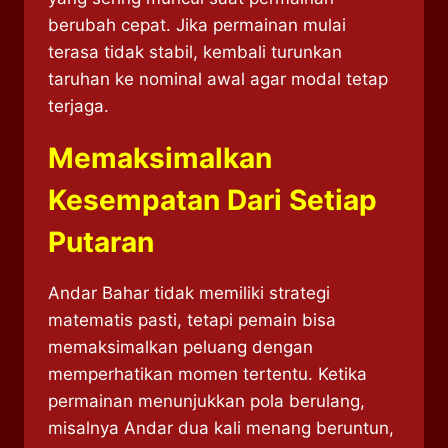
berubah cepat. Jika permainan mulai
terasa tidak stabil, kembali turunkan
taruhan ke nominal awal agar modal tetap
terjaga.
Memaksimalkan
Kesempatan Dari Setiap
Putaran
Andar Bahar tidak memiliki strategi
matematis pasti, tetapi pemain bisa
memaksimalkan peluang dengan
memperhatikan momen tertentu. Ketika
permainan menunjukkan pola berulang,
misalnya Andar dua kali menang beruntun,