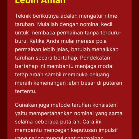
Lebih Aman
Teknik berikutnya adalah mengatur ritme
taruhan. Mulailah dengan nominal kecil
untuk membaca permainan tanpa terburu-
buru. Ketika Anda mulai merasa pola
permainan lebih jelas, barulah menaikkan
taruhan secara bertahap. Pendekatan
bertahap ini membantu menjaga modal
tetap aman sambil membuka peluang
meraih kemenangan lebih besar di putaran
tertentu.
Gunakan juga metode taruhan konsisten,
yaitu mempertahankan nominal yang sama
selama beberapa putaran. Cara ini
membantu mencegah keputusan impulsif
yang sering muncul saat permainan