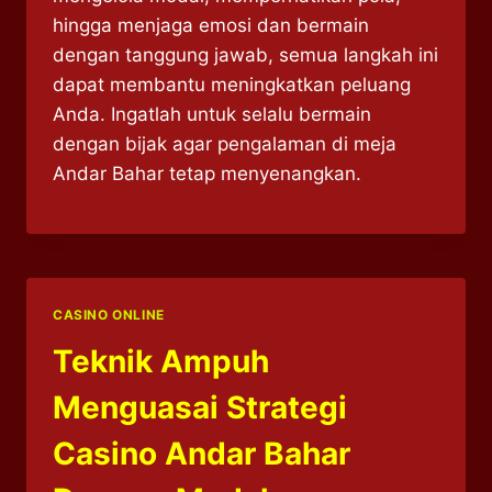
hingga menjaga emosi dan bermain
dengan tanggung jawab, semua langkah ini
dapat membantu meningkatkan peluang
Anda. Ingatlah untuk selalu bermain
dengan bijak agar pengalaman di meja
Andar Bahar tetap menyenangkan.
CASINO ONLINE
Teknik Ampuh
Menguasai Strategi
Casino Andar Bahar