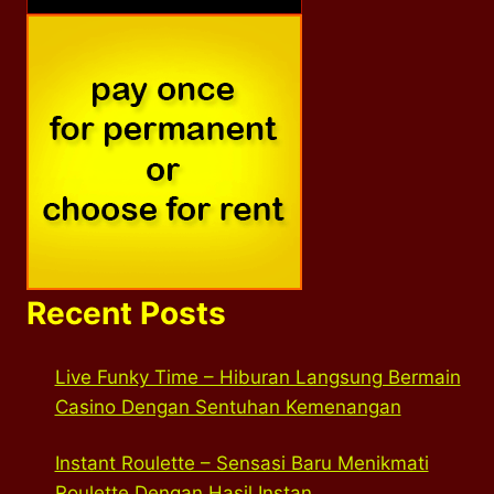
Recent Posts
Live Funky Time – Hiburan Langsung Bermain
Casino Dengan Sentuhan Kemenangan
Instant Roulette – Sensasi Baru Menikmati
Roulette Dengan Hasil Instan