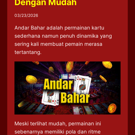
Dengan Mudah
By
03/23/2026
admincdftzs
Andar Bahar adalah permainan kartu
sederhana namun penuh dinamika yang
sering kali membuat pemain merasa
tertantang.
Meski terlihat mudah, permainan ini
sebenarnya memiliki pola dan ritme