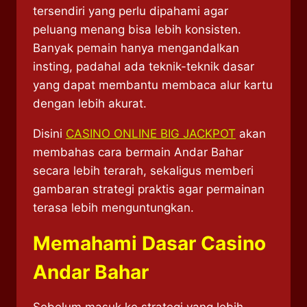
tersendiri yang perlu dipahami agar
peluang menang bisa lebih konsisten.
Banyak pemain hanya mengandalkan
insting, padahal ada teknik-teknik dasar
yang dapat membantu membaca alur kartu
dengan lebih akurat.
Disini
CASINO ONLINE BIG JACKPOT
akan
membahas cara bermain Andar Bahar
secara lebih terarah, sekaligus memberi
gambaran strategi praktis agar permainan
terasa lebih menguntungkan.
Memahami Dasar Casino
Andar Bahar