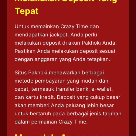
Tepat
Untuk memainkan Crazy Time dan
mendapatkan jackpot, Anda perlu
melakukan deposit di akun Pakhoki Anda.
Pastikan Anda melakukan deposit sesuai
dengan anggaran yang Anda tetapkan.
Situs Pakhoki menawarkan berbagai
metode pembayaran yang mudah dan
cepat, termasuk transfer bank, e-wallet,
dan kartu kredit. Deposit yang cukup besar
akan memberi Anda peluang lebih besar
untuk bertaruh pada berbagai jenis taruhan
dalam permainan Crazy Time.