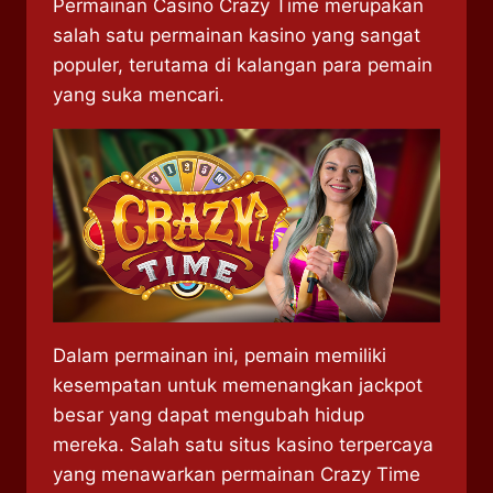
Permainan Casino Crazy Time merupakan
salah satu permainan kasino yang sangat
populer, terutama di kalangan para pemain
yang suka mencari.
Dalam permainan ini, pemain memiliki
kesempatan untuk memenangkan jackpot
besar yang dapat mengubah hidup
mereka. Salah satu situs kasino terpercaya
yang menawarkan permainan Crazy Time