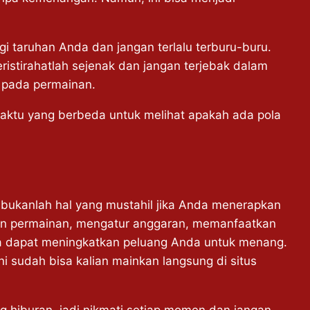
gi taruhan Anda dan jangan terlalu terburu-buru.
istirahatlah sejenak dan jangan terjebak dalam
s pada permainan.
waktu yang berbeda untuk melihat apakah ada pola
bukanlah hal yang mustahil jika Anda menerapkan
an permainan, mengatur anggaran, memanfaatkan
da dapat meningkatkan peluang Anda untuk menang.
i sudah bisa kalian mainkan langsung di situs
g hiburan, jadi nikmati setiap momen dan jangan