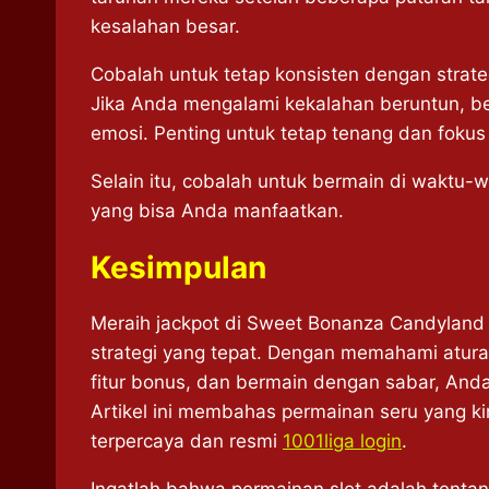
kesalahan besar.
Cobalah untuk tetap konsisten dengan strate
Jika Anda mengalami kekalahan beruntun, ber
emosi. Penting untuk tetap tenang dan foku
Selain itu, cobalah untuk bermain di waktu-
yang bisa Anda manfaatkan.
Kesimpulan
Meraih jackpot di Sweet Bonanza Candyland 
strategi yang tepat. Dengan memahami atur
fitur bonus, dan bermain dengan sabar, An
Artikel ini membahas permainan seru yang kin
terpercaya dan resmi
1001liga login
.
Ingatlah bahwa permainan slot adalah tentan