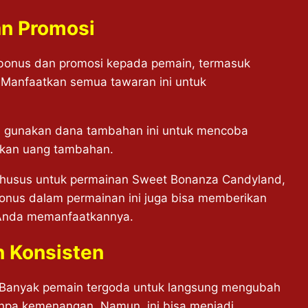
an Promosi
bonus dan promosi kepada pemain, termasuk
s. Manfaatkan semua tawaran ini untuk
t, gunakan dana tambahan ini untuk mencoba
rkan uang tambahan.
i khusus untuk permainan Sweet Bonanza Candyland,
bonus dalam permainan ini juga bisa memberikan
n Anda memanfaatkannya.
 Konsisten
. Banyak pemain tergoda untuk langsung mengubah
anpa kemenangan. Namun, ini bisa menjadi