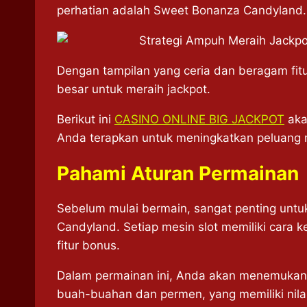
perhatian adalah Sweet Bonanza Candyland.
Dengan tampilan yang ceria dan beragam fit
besar untuk meraih jackpot.
Berikut ini
CASINO ONLINE BIG JACKPOT
aka
Anda terapkan untuk meningkatkan peluang
Pahami Aturan Permainan
Sebelum mulai bermain, sangat penting un
Candyland. Setiap mesin slot memiliki cara k
fitur bonus.
Dalam permainan ini, Anda akan menemukan
buah-buahan dan permen, yang memiliki nilai