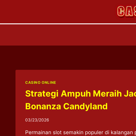
Skip
to
content
CASINO ONLINE
Strategi Ampuh Meraih Ja
Bonanza Candyland
By
03/23/2026
admincdftzs
Permainan slot semakin populer di kalangan 